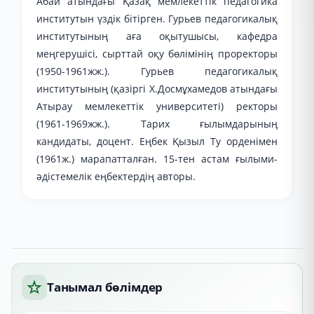
Абай атындағы Қазақ мемлекеттік педагогика
институтын үздік бітірген. Гурьев педагогикалық
институтының аға оқытушысы, кафедра
меңгерушісі, сырттай оқу бөлімінің проректоры
(1950-1961жж.). Гурьев педагогикалық
институтының (қазіргі Х.Досмұхамедов атындағы
Атырау мемлекеттік университеті) ректоры
(1961-1969жж.). Тарих ғылымдарының
кандидаты, доцент. Еңбек Қызыл Ту орденімен
(1961ж.) марапатталған. 15-тен астам ғылыми-
әдістемелік еңбектердің авторы.
Танымал бөлімдер