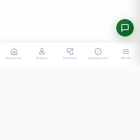
Басты бет
AI-Sana
Platonus
Университет
Мәзір
«Халел Досмұхамедов атындағы АУ» КЕ АҚ ресми интернет