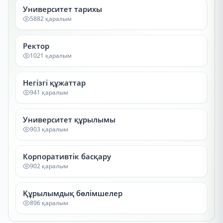
Университет тарихы
5882 қаралым
Ректор
1021 қаралым
Негізгі құжаттар
941 қаралым
Университет құрылымы
903 қаралым
Корпоративтік басқару
902 қаралым
Құрылымдық бөлімшелер
896 қаралым