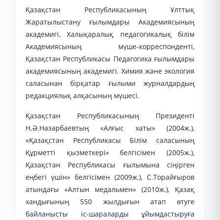
Қазақстан Республикасының Ұлттық
Жаратылыстану ғылымдары Академиясының
академигі, Халықаралық педагогикалық білім
Академиясының мүше-корреспонденті,
Қазақстан Республикасы Педагогика ғылымдары
академиясының академигі. Химия және экология
саласынан бірқатар ғылыми журналдардың
редакциялық алқасының мүшесі.
Қазақстан Республикасының Президенті
Н.Ә.Назарбаевтың «Алғыс хаты» (2004ж.),
«Қазақстан Республикасы Білім саласының
Құрметті қызметкері» белгісімен (2005ж.),
Қазақстан Республикасы ғылымына сіңірген
еңбегі үшін» белгісімен (2009ж.), С.Торайғыров
атындағы «Алтын медальмен» (2010ж.), Қазақ
хандығының 550 жылдығын атап өтуге
байланысты іс-шараларды ұйымдастыруға