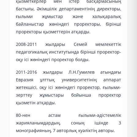
қызметкерлер мен істер басқармасының
бастығы, Әкімшілік департаментінің директоры,
ғылыми жұмыстар және халықаралық
байланыстар жөніндегі проректоры, бірінші
проректоры қызметтерін атқарды.
2008-2011 жылдары Семей мемлекеттік
педагогикалық институтында бірінші проректор-
оқу ісі жөніндегі проректор болды.
2011-2016 жылдары Л.Н.Гумилев атындағы
Евразия ұлттық университетінің аппарат
жетекшісі, оқу ісі жөніндегі проректор, ғылыми-
зерттеу жұмыстары бойынша проректор
қызметін атқарды.
80-нен астам ғылыми-әдістемелік
жарияланымдардың, соның ішінде 3
монографияның, 7 авторлық куәліктің авторы.