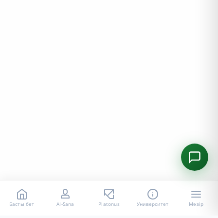
Басты бет
AI-Sana
Platonus
Университет
Мәзір