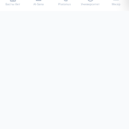
Басты бет
AI-Sana
Platonus
Университет
Мәзір
«Халел Досмұхамедов атындағы АУ» КЕ АҚ ресми интернет
ресурсы
Талапкерлерге