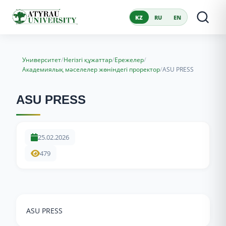
KZ
RU
EN
/
/
/
Университет
Негізгі құжаттар
Ережелер
/
Академиялық мәселелер жөніндегі проректор
ASU PRESS
ASU PRESS
25.02.2026
479
ASU PRESS