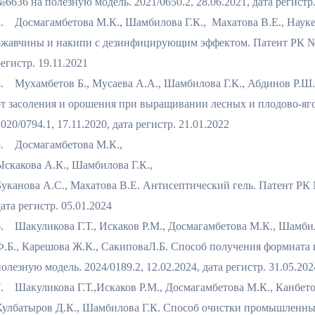
№6636 на полезную модель. 2021/0650.2, 28.06.2021, дата регистр.
3. Досмагамбетова М.К., Шамбилова Г.К., Махатова В.Е., Наукен
ржавчины и накипи с дезинфицирующим эффектом. Патент РК №668
егистр. 19.11.2021
4. Мухамбетов Б., Мусаева А.А., Шамбилова Г.К., Абдинов Р.Ш
от засоления и орошения при выращивании лесных и плодово-яго
020/0794.1, 17.11.2020, дата регистр. 21.01.2022
5. Досмагамбетова М.К.,
Ыскакова А.К., Шамбилова Г.К.,
Буканова А.С., Махатова В.Е. Антисептический гель. Патент РК №
ата регистр. 05.01.2024
6. Шакуликова Г.Т., Искаков Р.М., Досмагамбетова М.К., Шамбил
Ф.Б., Карешова Ж.К., СакиповаЛ.Б. Способ получения формиата 
олезную модель. 2024/0189.2, 12.02.2024, дата регистр. 31.05.202
7. Шакуликова Г.Т.,Искаков Р.М., Досмагамбетова М.К., Канбетов
Кулбатыров Д.К., Шамбилова Г.К. Способ очистки промышленных