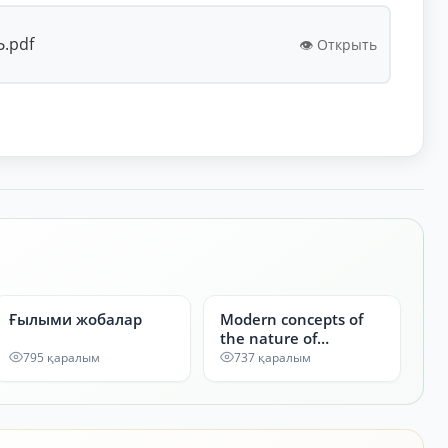
.pdf
👁️ Открыть
Ғылыми жобалар
Modern concepts of
the nature of
chemical bonding:
795 қаралым
737 қаралым
from ionic to metallic
bond