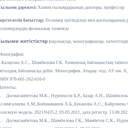
Ғылыми дәрежесі:
Химия ғылымдарының докторы, профессор
Зерттелетін бағыттар:
Полимер ерітінділері мен қоспаларының 
полимерлердің физикалық химиясы
Ғылыми жетістіктер
(
оқулықтар, монографиялар, патенттер
)
Монография:
1.Калауова А.С., Шамбилова Г.К. Химиялық байланыстың табиғат
металдық байланысқа дейін. Монография. Атырау: изд. АУ им. Х.
ISBN 978-601-262-610-0
Патенты:
1. Досмагамбетова М.К., Нурпеисов Б.Р., Базар А.Н., Шамбилова
Еслямгалиева А.М.,Койшыманов А.Б.,Буканова А.С., Кайрлиева 
олезную модель. 2021/0435.2, 05.05.2021, дата регистр. 13.08.202
2. Досмагамбетова М.К., Шамбилова Г.К., Мамбетов С.К., Нурпе