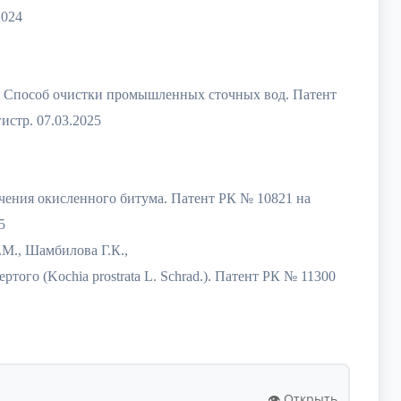
2024
К. Способ очистки промышленных сточных вод. Патент
истр. 07.03.2025
учения окисленного битума. Патент РК № 10821 на
5
.М., Шамбилова Г.К.,
ого (Kochia prostrata L. Schrad.). Патент РК № 11300
👁️ Открыть