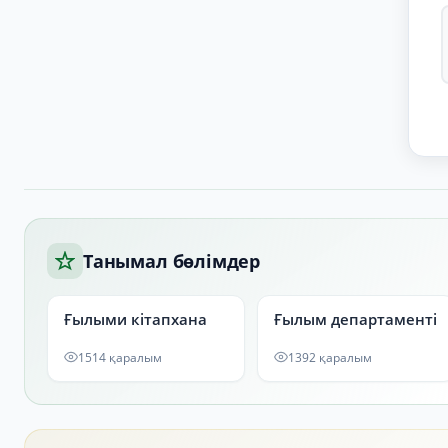
Танымал бөлімдер
Ғылыми кітапхана
Ғылым департаменті
1514 қаралым
1392 қаралым