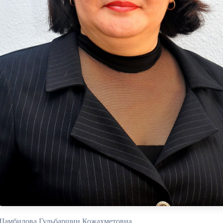
Шамбилова Гульбаршин Кожахметовна