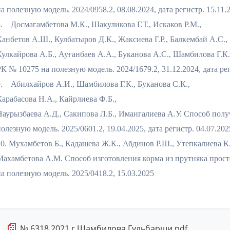
а полезную модель. 2024/0958.2, 08.08.2024, дата регистр. 15.11.
8. Досмагамбетова М.К., Шакуликова Г.Т., Искаков Р.М.,
Канбетов А.Ш., Кулбатыров Д.К., Жаксиева Г.Р., Балкембай А.С.,
Кулкайрова А.Б., Ауғанбаев А.А., Буканова А.С., Шамбилова Г.
РК № 10275 на полезную модель. 2024/1679.2, 31.12.2024, дата рег
9. Абилхайров А.И., Шамбилова Г.К., Буканова С.К.,
Карабасова Н.А., Кайрлиева Ф.Б.,
Наурызбаева А.Д., Сакипова Л.Б., Имангалиева А.У. Способ пол
олезную модель. 2025/0601.2, 19.04.2025, дата регистр. 04.07.202
10. Мухамбетов Б., Кадашева Ж.К., Абдинов Р.Ш., Утепкалиева К
Махамбетова А.М. Способ изготовления корма из прутняка простерт
на полезную модель. 2025/0418.2, 15.03.2025
📄
№ 6318 2021 г Шамбилова Гульбарши.pdf