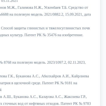
 05.11.2021
ов М.Ж., Галимова Н.Ж., Ускенбаев Т.Б. Средство от
8 на полезную модель. 2021/0882.2, 15.09.2021, дата
. Способ защиты глиниcтых и тяжелосуглинистых почв
дных культур. Патент РК № 35476 на изобретение.
 8768 на полезную модель. 2023/1097.2, 02.11.2023,
ова Г.К., Буканова А.С., Абилхайров А.И., Кайрлиева
натрия в щелочной среде. Патент РК № 9181 на
4
 А.Ш., Буканова А.С., Калауова А.С., Жаксиева Г.Р.,
 сточных вод от нефтяных отходов. Патент РК № 9783