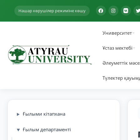
Нашар көрушілер режиміне көшу
Университет
Ұстаз мектебі
Әлеуметтік мәсе
Түлектер қауым
Ғылыми кітапхана
▶
Ғылым департаменті
▼