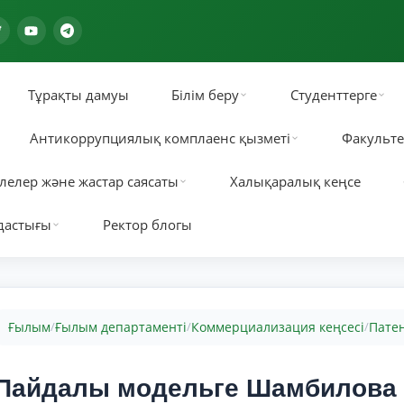
Тұрақты дамуы
Білім беру
Студенттерге
Антикоррупциялық комплаенс қызметі
Факульте
лелер және жастар саясаты
Халықаралық кеңсе
дастығы
Ректор блогы
Ғылым
Ғылым департаменті
Коммерциализация кеңсесі
Пате
/
/
/
Пайдалы модельге Шамбилова 