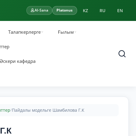
KZ
RU
EN
AI-Sana
Platonus
Талапкерлерге
Ғылым
ттер
Әскери кафедра
нттер
Пайдалы модельге Шамбилова Г.К
/
Г.К