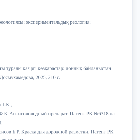
реологиясы; экспериментальдық реология;
:
ы туралы қазіргі көзқарастар: иондық байланыстан
Досмухамедова, 2025, 210 с.
 Г.К.,
Ф.Б. Антигололедный препарат. Патент РК №6318 на
1
исов Б.Р. Краска для дорожной разметки. Патент РК