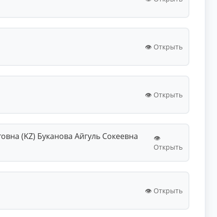
👁️ Открыть
👁️ Открыть
вна (KZ) Буканова Айгуль Сокеевна
👁️
Открыть
👁️ Открыть