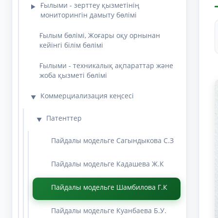
Ғылыми - зерттеу қызметінің
▶
мониторингін дамыту бөлімі
Ғылым бөлімі, Жоғары оқу орнынан
кейінгі білім бөлімі
Ғылыми - техникалық ақпараттар және
жоба қызметі бөлімі
Коммерциализация кеңсесі
▼
Патенттер
▼
Пайдалы модельге Сагындыкова С.З
Пайдалы модельге Кадашева Ж.К
Пайдалы модельге Шамбилова Г.К
Пайдалы модельге Куанбаева Б.У.