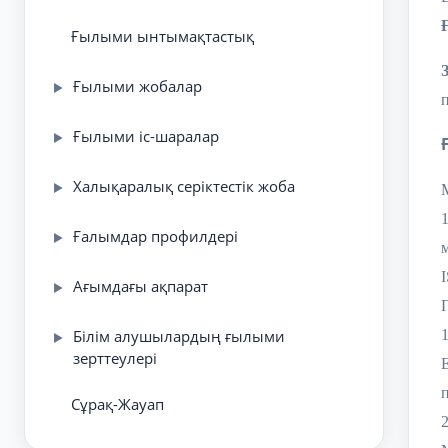
Ғылыми ынтымақтастық
Ғылыми жобалар
▶
Ғылыми іс-шаралар
▶
Халықаралық серіктестік жоба
▶
Ғалымдар профилдері
▶
Ағымдағы ақпарат
▶
Білім алушылардың ғылыми
▶
зерттеулері
п
Сұрақ-Жауап