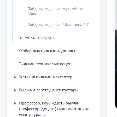
Пайдалы модельге Мухамбетов
Болат
Пайдалы модельге Абыканова Б.Т.
Авторлық құқық
▶
«Хабаршы» ғылыми журналы
Ғылыми-техникалық кеңес
Жетекші ғылыми мектептер
▶
Ғылыми-зерттеу институттары
▶
Профессор, қауымдастырылған
▶
профессор (доцент) ғылыми атағына
ұсыну туралы