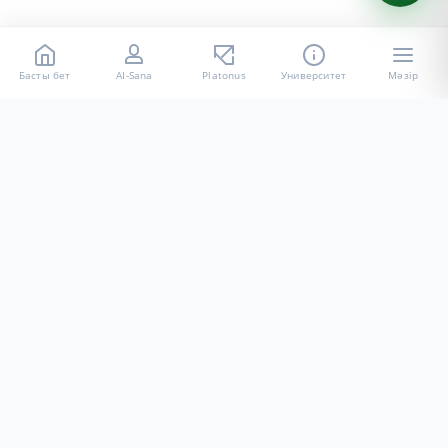
Басты бет
AI-Sana
Platonus
Университет
Мәзір
«Халел Досмұхамедов атындағы АУ» КЕ АҚ ресми интернет
ресурсы