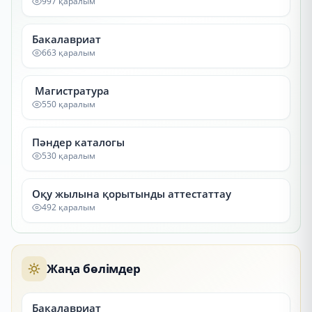
997 қаралым
Бакалавриат
663 қаралым
Магистратура
550 қаралым
Пәндер каталогы
530 қаралым
Оқу жылына қорытынды аттестаттау
492 қаралым
Жаңа бөлімдер
Бакалавриат