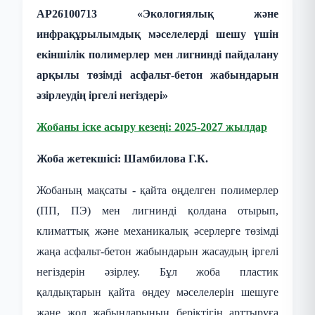
AP26100713 «Экологиялық және
инфрақұрылымдық мәселелерді шешу үшін
екіншілік полимерлер мен лигнинді пайдалану
арқылы төзімді асфальт-бетон жабындарын
әзірлеудің іргелі негіздері»
Жобаны іске асыру кезеңі: 2025-2027 жылдар
Жоба жетекшісі:
Шамбилова Г.К.
Жобаның мақсаты - қайта өңделген полимерлер
(ПП, ПЭ) мен лигнинді қолдана отырып,
климаттық және механикалық әсерлерге төзімді
жаңа асфальт-бетон жабындарын жасаудың іргелі
негіздерін әзірлеу. Бұл жоба пластик
қалдықтарын қайта өңдеу мәселелерін шешуге
және жол жабындарының беріктігін арттыруға