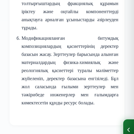
толтырғыштардың фракциялық құрамын
іріктеу және оңтайлы компоненттерді
анықтауға арналған ұсыныстарды әзірлеуден
тұрады.
Модификацияланған битумдық
композициялардың қасиеттерінің деректер
базасын жасау. Зерттеулер барысында алынған
материалдардың физика-химиялық және
реологиялық қасиеттері туралы мәліметтер
жүйеленіп, деректер базасына енгізіледі. Бұл
жол саласында ғылыми зерттеулер мен
тәжірибеде инженерлер мен ғалымдарға
көмектесетін құнды ресурс болады.