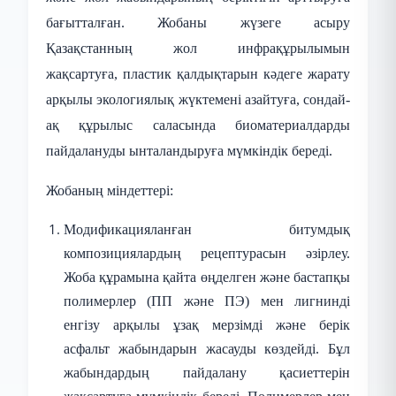
бағытталған. Жобаны жүзеге асыру
Қазақстанның жол инфрақұрылымын
жақсартуға, пластик қалдықтарын кәдеге жарату
арқылы экологиялық жүктемені азайтуға, сондай-
ақ құрылыс саласында биоматериалдарды
пайдалануды ынталандыруға мүмкіндік береді.
Жобаның міндеттері:
Модификацияланған битумдық
композициялардың рецептурасын әзірлеу.
Жоба құрамына қайта өңделген және бастапқы
полимерлер (ПП және ПЭ) мен лигнинді
енгізу арқылы ұзақ мерзімді және берік
асфальт жабындарын жасауды көздейді. Бұл
жабындардың пайдалану қасиеттерін