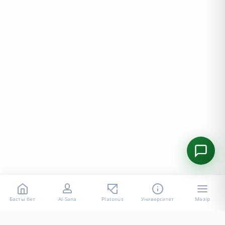
Басты бет
AI-Sana
Platonus
Университет
Мәзір