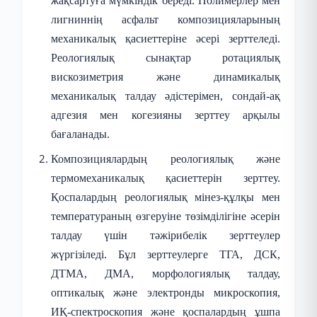
жақсартуға мүмкіндік береді. Полимерлер мен
лигниннің асфальт композицияларының
механикалық қасиеттеріне әсері зерттеледі.
Реологиялық сынақтар ротациялық
вискозиметрия және динамикалық
механикалық талдау әдістерімен, сондай-ақ
адгезия мен когезияны зерттеу арқылы
бағаланады.
Композициялардың реологиялық және
термомеханикалық қасиеттерін зерттеу.
Қоспалардың реологиялық мінез-құлқы мен
температураның өзгеруіне төзімділігіне әсерін
талдау үшін тәжірибелік зерттеулер
жүргізіледі. Бұл зерттеулерге ТГА, ДСК,
ДТМА, ДМА, морфологиялық талдау,
оптикалық және электронды микроскопия,
ИҚ-спектроскопия және қоспалардың ұшпа