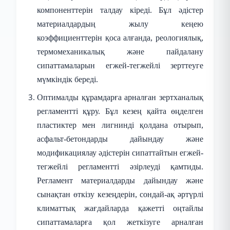
компоненттерін талдау кіреді. Бұл әдістер
материалдардың жылу кеңею
коэффициенттерін қоса алғанда, реологиялық,
термомеханикалық және пайдалану
сипаттамаларын егжей-тегжейлі зерттеуге
мүмкіндік береді.
Оптималды құрамдарға арналған зертханалық
регламентті құру. Бұл кезең қайта өңделген
пластиктер мен лигнинді қолдана отырып,
асфальт-бетондарды дайындау және
модификациялау әдістерін сипаттайтын егжей-
тегжейлі регламентті әзірлеуді қамтиды.
Регламент материалдарды дайындау және
сынақтан өткізу кезеңдерін, сондай-ақ әртүрлі
климаттық жағдайларда қажетті оңтайлы
сипаттамаларға қол жеткізуге арналған