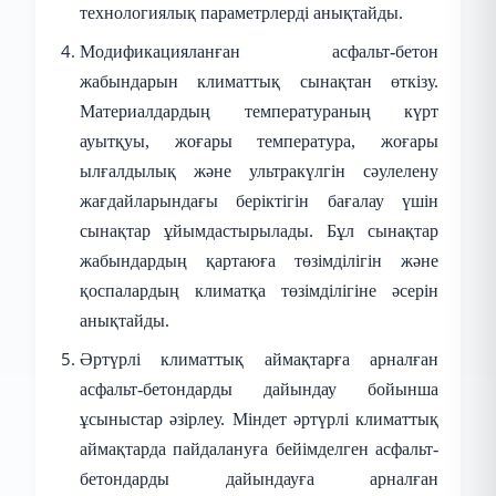
технологиялық параметрлерді анықтайды.
Модификацияланған асфальт-бетон
жабындарын климаттық сынақтан өткізу.
Материалдардың температураның күрт
ауытқуы, жоғары температура, жоғары
ылғалдылық және ультракүлгін сәулелену
жағдайларындағы беріктігін бағалау үшін
сынақтар ұйымдастырылады. Бұл сынақтар
жабындардың қартаюға төзімділігін және
қоспалардың климатқа төзімділігіне әсерін
анықтайды.
Әртүрлі климаттық аймақтарға арналған
асфальт-бетондарды дайындау бойынша
ұсыныстар әзірлеу. Міндет әртүрлі климаттық
аймақтарда пайдалануға бейімделген асфальт-
бетондарды дайындауға арналған