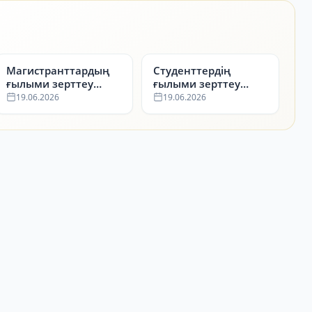
Магистранттардың
Студенттердің
ғылыми зерттеу
ғылыми зерттеу
жұмыстары
жұмыстары
19.06.2026
19.06.2026
бойынша
бойынша
жүлдегерлер
жүлдегерлер