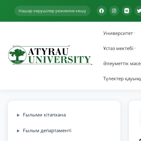
Нашар көрушілер режиміне көшу
Университет
Ұстаз мектебі
Әлеуметтік мәсе
Түлектер қауым
Ғылыми кітапхана
▶
Ғылым департаменті
▶