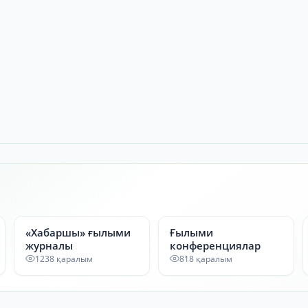
«Хабаршы» ғылыми
Ғылыми
журналы
конференциялар
1238 қаралым
818 қаралым