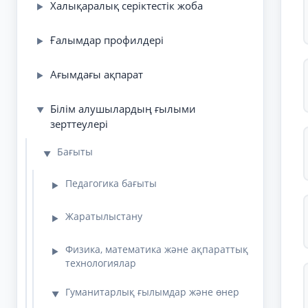
Халықаралық серіктестік жоба
▶
Ғалымдар профилдері
▶
Ағымдағы ақпарат
▶
Білім алушылардың ғылыми
▼
зерттеулері
Бағыты
▼
Педагогика бағыты
▶
Жаратылыстану
▶
Физика, математика және ақпараттық
▶
технологиялар
Гуманитарлық ғылымдар және өнер
▼