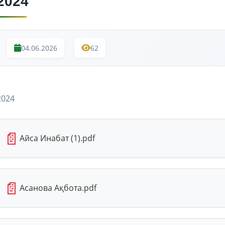
2024
04.06.2026
62
2024
📄
Айса Инабат (1).pdf
📄
Асанова Ақбота.pdf