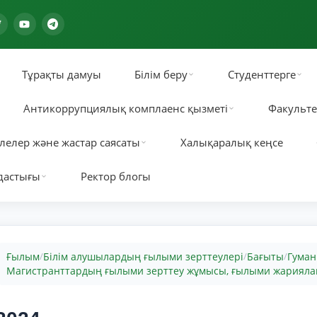
Тұрақты дамуы
Білім беру
Студенттерге
Антикоррупциялық комплаенс қызметі
Факульте
лелер және жастар саясаты
Халықаралық кеңсе
дастығы
Ректор блогы
Ғылым
Білім алушылардың ғылыми зерттеулері
Бағыты
Гуман
/
/
/
Магистранттардың ғылыми зерттеу жұмысы, ғылыми жариял