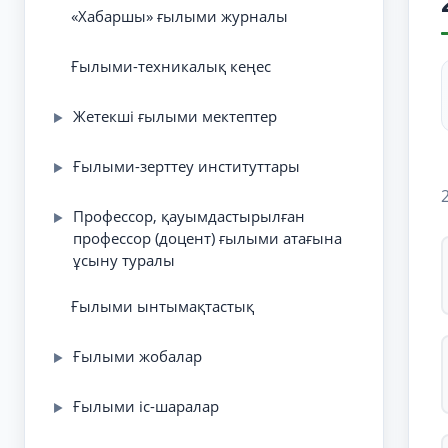
«Хабаршы» ғылыми журналы
Ғылыми-техникалық кеңес
Жетекші ғылыми мектептер
▶
Ғылыми-зерттеу институттары
▶
Профессор, қауымдастырылған
▶
профессор (доцент) ғылыми атағына
ұсыну туралы
Ғылыми ынтымақтастық
Ғылыми жобалар
▶
Ғылыми іс-шаралар
▶