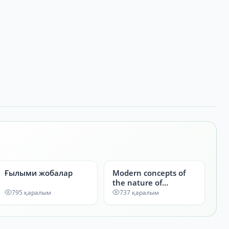
Ғылыми жобалар
Modern concepts of
the nature of
chemical bonding:
795 қаралым
737 қаралым
from ionic to metallic
bond