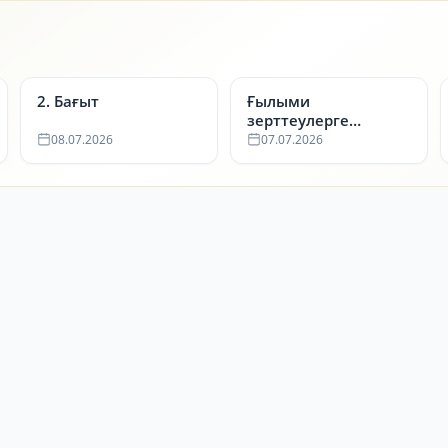
2. Бағыт
Ғылыми
зерттеулерге
арналған
08.07.2026
07.07.2026
мемлекеттік сатып
алулар тізімі