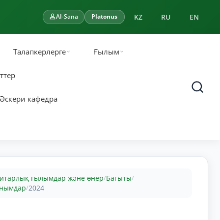
KZ
RU
EN
AI-Sana
Platonus
Талапкерлерге
Ғылым
ттер
Әскери кафедра
итарлық ғылымдар және өнер
Бағыты
/
/
анымдар
2024
/