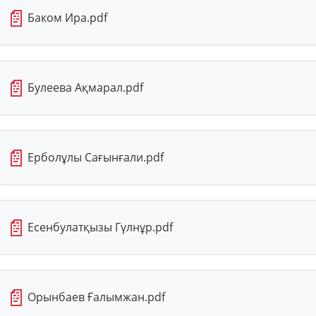
📄
Баком Ира.pdf
📄
Булеева Ақмарал.pdf
📄
Ерболұлы Сағынғали.pdf
📄
Есенбулатқызы Гүлнұр.pdf
📄
Орынбаев Ғалымжан.pdf