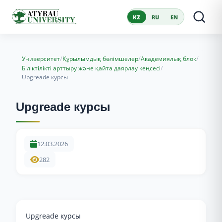
KZ
RU
EN
/
/
/
Университет
Құрылымдық бөлімшелер
Академиялық блок
/
Біліктілікті арттыру және қайта даярлау кеңсесі
Upgreade курсы
Upgreade курсы
12.03.2026
282
Upgreade курсы