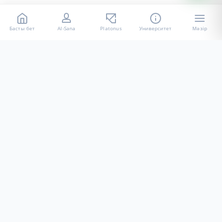
Басты бет
AI-Sana
Platonus
Университет
Мәзір
«Халел Досмұхамедов атындағы АУ» КЕ АҚ ресми интернет
ресурсы