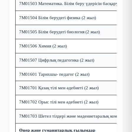
7M01503 Математика.
Білім беру үдерісін басқару
(2 жыл
7M01504
Білім берудегі физика (2 жыл)
7M01505
Білім берудегі биология
(2 жыл)
7M01506 Химия
(2 жыл)
7M01507 Цифрлық педагогика
(2 жыл)
7M01601
Тарихшы
- педагог
(2 жыл)
7M01701 Қазақ тілі мен әдебиеті (2 жыл)
7M01702 Орыс тілі мен әдебиеті (2 жыл)
7M01703
Шетел тілдері және мәдениетаралық коммуника
Өнер және гуманитарлық ғылымдар