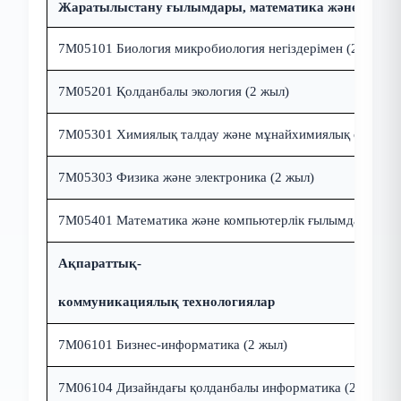
Жаратылыстану ғылымдары, математика және стати
7M05101
Биология микробиология негіздерімен (2 жыл)
7M05201
Қолданбалы
экология
(2 жыл)
7M05301 Химиялық талдау және мұнайхимиялық синтез (
7M05303 Физика
және
электроника
(2 жыл)
7M05401 Математика
және
компьют
ерлік ғылымдар (2 ж
Ақпараттық
-
коммуникациялық технологиялар
7M06101 Бизнес-информатика
(2 жыл)
7M06104
Дизайндағы қолданбалы информатика (2 жыл)