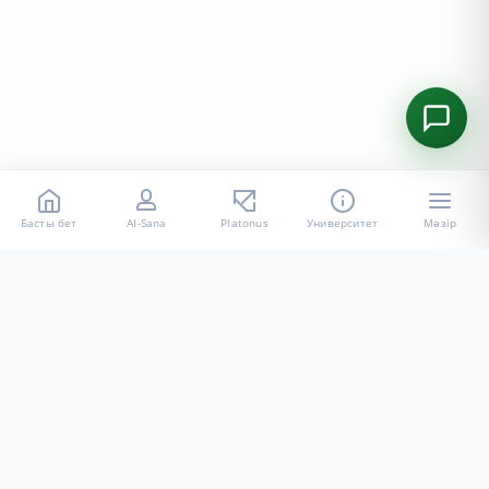
Басты бет
AI-Sana
Platonus
Университет
Мәзір
«Халел Досмұхамедов атындағы АУ» КЕ АҚ ресми интернет