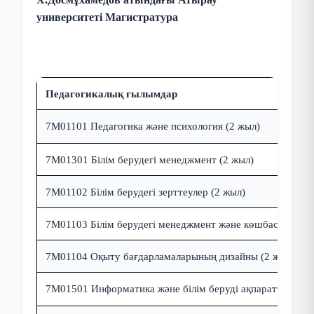
университеті
Магистратура
Педагоги
калық
ғылымдар
7M01101 Педагогика
және
психология
(2 жыл)
7M01301
Білім берудегі менеджмент (2 жыл)
7M01102 Білім берудегі зерттеулер
(2 жыл)
7M01103 Білім берудегі менеджмент және көшбасшылық 
7M01104 Оқыту бағдарламаларының дизайны
(2 жыл)
7M01501
Информатика және білім беруді ақпараттандыру