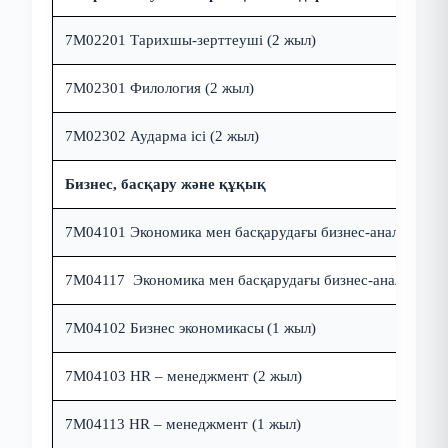
7M02201
Тарихшы-зерттеуші (2 жыл)
7M02301 Филология
(2 жыл)
7M02302
Аударма ісі (2 жыл)
Бизнес, басқару және құқық
7М04101
Экономика мен басқарудағы бизнес-аналитика
(
7М04117 Экономика мен басқарудағы бизнес-аналитика (
7М04102
Бизнес экономикасы
(1 жыл)
7M04103 HR – менеджмент
(2 жыл)
7M04113 HR – менеджмент
(1 жыл)