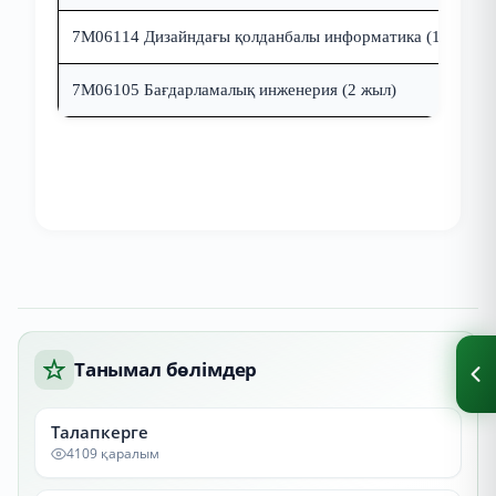
7M061
1
4
Дизайндағы қолданбалы информатика (1 жыл)
7M06105 Бағдарламалық инженерия
(2 жыл)
Танымал бөлімдер
Талапкерге
4109 қаралым