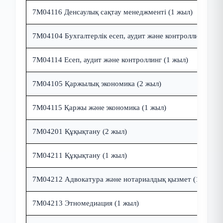
7M04116
Денсаулық сақтау менеджменті (1 жыл)
7M04104
Бухгалтерлік есеп, аудит және контроллинг (2 ж
7M04114
Есеп
, аудит
және
контроллинг
(1 жыл)
7M04105
Қаржылық
экономика
(2 жыл)
7M04115
Қаржы және
экономика
(1 жыл)
7М04201
Құқықтану (2 жыл)
7М042
1
1
Құқықтану (1 жыл)
7М04212
Адвокатура және нотариалдық қызмет (1 жыл)
7M04213 Этномедиация
(1 жыл)