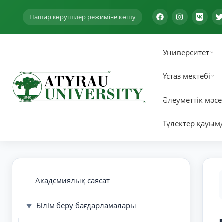
Нашар көрушілер режиміне көшу
Университет
Ұстаз мектебі
Әлеуметтік мәсе
Түлектер қауым
Академиялық саясат
Білім беру бағдарламалары
▼