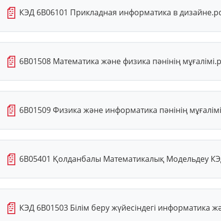
📄
КЭД 6В06101 Прикладная информатика в дизайне.p
📄
6В01508 Математика және физика пәнінің мұғалімі.p
📄
6В01509 Физика және информатика пәнінің мұғалімі
📄
6В05401 Қолданбалы Математикалық Модельдеу КЭД
📄
КЭД 6В01503 Білім беру жүйесіндегі информатика ж