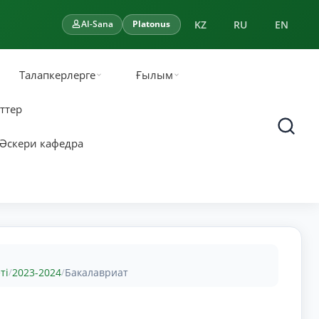
KZ
RU
EN
AI-Sana
Platonus
Талапкерлерге
Ғылым
ттер
Әскери кафедра
ті
2023-2024
Бакалавриат
/
/