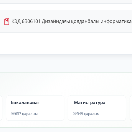
📄
КЭД 6В06101 Дизайндағы қолданбалы информатика
Бакалавриат
Магистратура
657 қаралым
549 қаралым