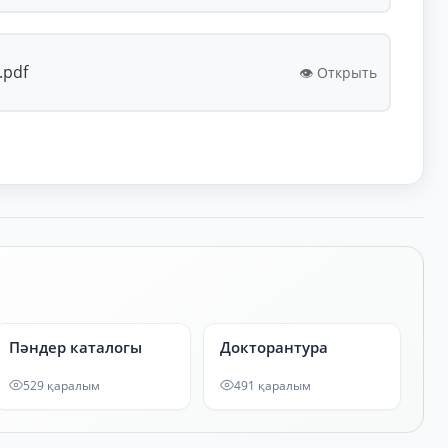
.pdf
👁️ Открыть
Пәндер каталогы
Докторантура
529 қаралым
491 қаралым