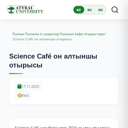
KZ
RU
EN
/
/
/
Ғылым
Ғылыми іс-шаралар
Ғылыми кафе отырыстары
Science Café он алтыншы отырысы
Science Café он алтыншы
отырысы
17.11.2025
563
Science Café шеңберіндегі 2021 жылға арналған