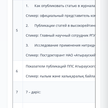
1. Как опубликовать статью в журналах WoS и 
Спикер: официальный представитель компании C
2. Публикации статей в высокорейтинговых ж
5
Спикер: Главный научный сотрудник РГУ «Инсти
3. Исследование применения нитридных керами
Спикер: Постдокторант НАО «Атырауский универ
Показатели публикаций ППС Атырауского униве
6
Спикер: ғылым және халықаралық байланыстар ж
7
7 – дәріс: