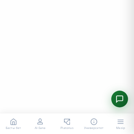
Басты бет
AI-Sana
Platonus
Университет
Мәзір