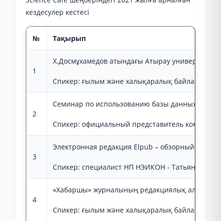
кездесулер кестесі
№
Тақырып
Х.Досмұхамедов атындағы Атырау университеті
1
Спикер: ғылым және халықаралық байланыстар ж
Семинар по использованию базы данных Web of
2
Спикер: официальный представитель компании C
Электронная редакция Elpub – обзорный вебин
3
Спикер: специалист НП НЭИКОН - Татьяна Кула
«Хабаршы» журналының редакциялық алқа мүше
4
Спикер: ғылым және халықаралық байланыстар ж