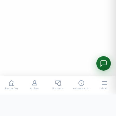
Басты бет
AI-Sana
Platonus
Университет
Мәзір