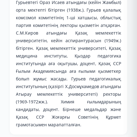
Гурьевтегі Ораз Исаев атындағы (кейін Жамбыл)
орта мектепті бітірген (1938ж.). Гурьев қалалық
комсомол комитетінің 1-ші хатшысы, облыстық
партия комитетінің лекторы қызметін атқарған.
С.М.Киров атындағы Қазақ мемлекеттік
университетін, кейін аспирантурасын (1949ж.)
бітірген. Қазақ мемлекеттік университеті, Қазақ
медицина институты, Қыздар педагогика
институтында аға оқытушы, доцент, Қазақ ССР
Ғылым Академиясында аға ғылыми қызметкер
болып жұмыс жасады. Гурьев педагогикалық
институтының (қазіргі Х.Досмұхамедов атындағы
Атырау мемлекеттік университеті) ректоры
(1969-1972жж.). Химия ғылымдарының
кандидаты, доцент. Бірнеше медальдар және
Қазақ ССР Жоғарғы Советінің Құрмет
грамотасымен марапатталған.