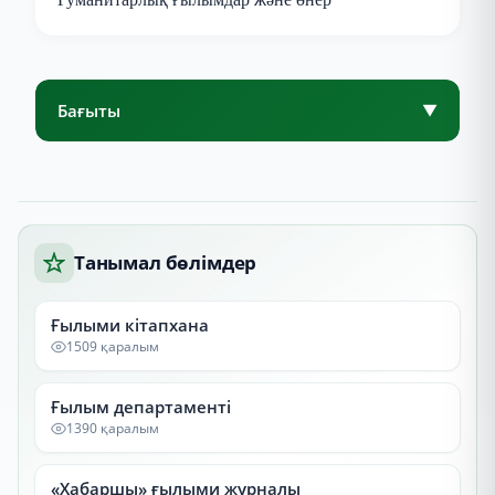
Бағыты
▼
Танымал бөлімдер
Ғылыми кітапхана
1509 қаралым
Ғылым департаменті
1390 қаралым
«Хабаршы» ғылыми журналы