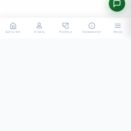
Басты бет
AI-Sana
Platonus
Университет
Мәзір
«Халел Досмұхамедов атындағы АУ» КЕ АҚ ресми интернет
ресурсы