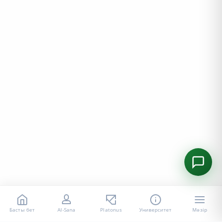
Басты бет
AI-Sana
Platonus
Университет
Мәзір