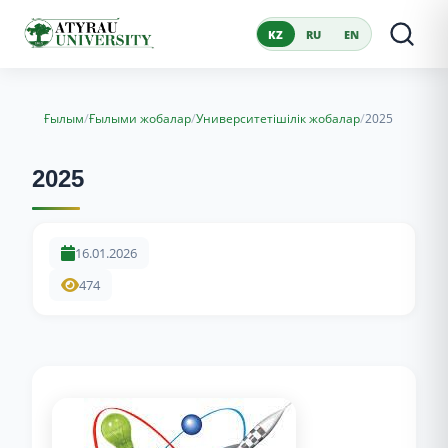
KZ
RU
EN
/
/
/
Ғылым
Ғылыми жобалар
Университетішілік жобалар
2025
2025
16.01.2026
474