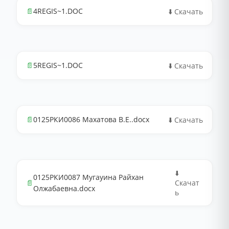
📄
4REGIS~1.DOC
⬇️ Скачать
📄
5REGIS~1.DOC
⬇️ Скачать
📄
0125РКИ0086 Махатова В.Е..docx
⬇️ Скачать
⬇️
0125РКИ0087 Мугауина Райхан
📄
Скачат
Олжабаевна.docx
ь