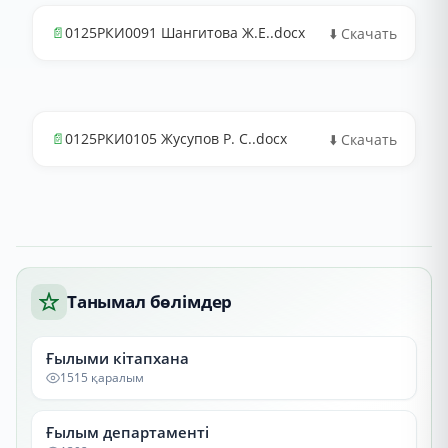
📄
0125РКИ0091 Шангитова Ж.Е..docx
⬇️ Скачать
📄
0125РКИ0105 Жусупов Р. С..docx
⬇️ Скачать
Танымал бөлімдер
Ғылыми кітапхана
1515 қаралым
Ғылым департаменті