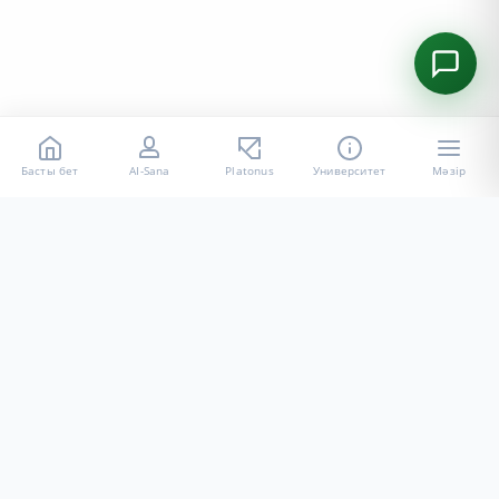
Басты бет
AI-Sana
Platonus
Университет
Мәзір
«Халел Досмұхамедов атындағы АУ» КЕ АҚ ресми интернет
ресурсы