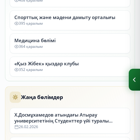
408 қаралым
Спорттық және мәдени дамыту орталығы
395 қаралым
Медицина бөлімі
364 қаралым
«Қыз Жібек» қыздар клубы
352 қаралым
Жаңа бөлімдер
Х.Досмұхамедов атындағы Атырау
университетінің Студенттер үйі туралы
ақпарат
26.02.2026