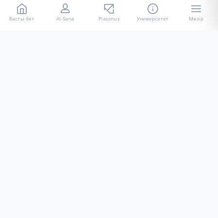
Басты бет
AI-Sana
Platonus
Университет
Мәзір
«Халел Досмұхамедов атындағы АУ» КЕ АҚ ресми интернет
ресурсы