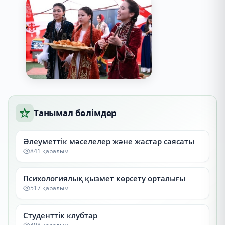
Танымал бөлімдер
Әлеуметтік мәселелер және жастар саясаты
841 қаралым
Психологиялық қызмет көрсету орталығы
517 қаралым
Студенттік клубтар