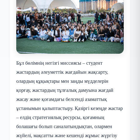
Бұл бөлімнің негізгі миссиясы – студент
жастардың әлеуметтік жағдайын жақсарту,
олардың құқықтары мен заңды мүдделерін
қорғау, жастардың тұлғалық дамуына жағдай
жасау және қоғамдағы белсенді азаматтық
ұстанымын қалыптастыру. Қазіргі кезеңде жастар
– елдің стратегиялық ресурсы, қоғамның
болашағы болып саналатындықтан, олармен
жүйелі, мақсатты және кешенді жұмыс жүргізу