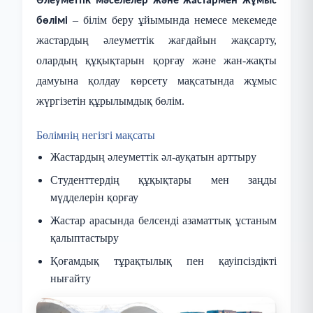
Әлеуметтік мәселелер және жастармен жұмыс
– білім беру ұйымында немесе мекемеде
бөлімі
жастардың әлеуметтік жағдайын жақсарту,
олардың құқықтарын қорғау және жан-жақты
дамуына қолдау көрсету мақсатында жұмыс
жүргізетін құрылымдық бөлім.
Бөлімнің негізгі мақсаты
Жастардың әлеуметтік әл-ауқатын арттыру
Студенттердің құқықтары мен заңды
мүдделерін қорғау
Жастар арасында белсенді азаматтық ұстаным
қалыптастыру
Қоғамдық тұрақтылық пен қауіпсіздікті
нығайту