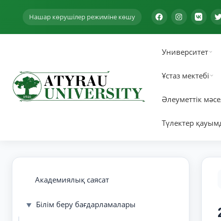
Нашар көрушілер режиміне көшу
Университет
Ұстаз мектебі
Әлеуметтік мәсе
Түлектер қауым
Академиялық саясат
Білім беру бағдарламалары
▼