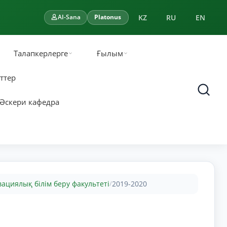
KZ
RU
EN
AI-Sana
Platonus
Талапкерлерге
Ғылым
ттер
Әскери кафедра
ациялық білім беру факультеті
2019-2020
/