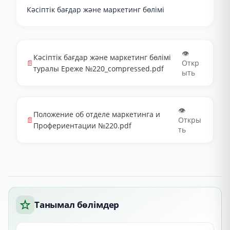
Кәсіптік бағдар және маркетинг бөлімі
👁️
Кәсіптік бағдар және маркетинг бөлімі
📄
Откр
туралы Ереже №220_compressed.pdf
ыть
👁️
Положение об отделе маркетинга и
📄
Откры
Профериентации №220.pdf
ть
Танымал бөлімдер