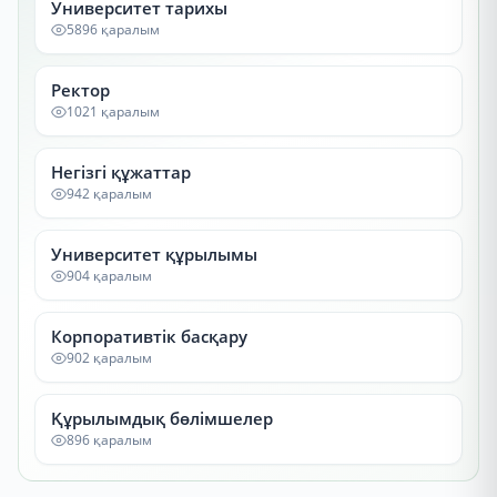
Университет тарихы
5896 қаралым
Ректор
1021 қаралым
Негізгі құжаттар
942 қаралым
Университет құрылымы
904 қаралым
Корпоративтік басқару
902 қаралым
Құрылымдық бөлімшелер
896 қаралым