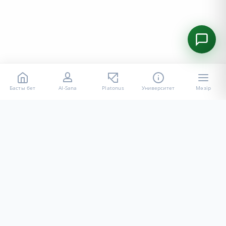
Басты бет
AI-Sana
Platonus
Университет
Мәзір
«Халел Досмұхамедов атындағы АУ» КЕ АҚ ресми интернет
ресурсы