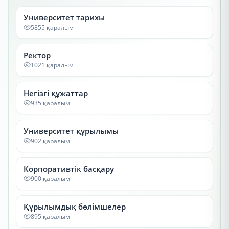
Университет тарихы
5855 қаралым
Ректор
1021 қаралым
Негізгі құжаттар
935 қаралым
Университет құрылымы
902 қаралым
Корпоративтік басқару
900 қаралым
Құрылымдық бөлімшелер
895 қаралым