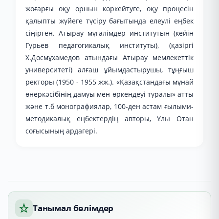
жоғарғы оқу орнын көркейтуге, оқу процесін
қалыпты жүйеге түсіру бағытында елеулі еңбек
сіңірген. Атырау мұғалімдер институтын (кейін
Гурьев педагогикалық институты), (қазіргі
Х.Досмұхамедов атындағы Атырау мемлекеттік
университеті) алғаш ұйымдастырушы, тұңғыш
ректоры (1950 - 1955 жж.). «Қазақстандағы мұнай
өнеркәсібінің дамуы мен өркендеуі туралы» атты
және т.б монографиялар, 100-ден астам ғылыми-
методикалық еңбектердің авторы, Ұлы Отан
соғысының ардагері.
Танымал бөлімдер