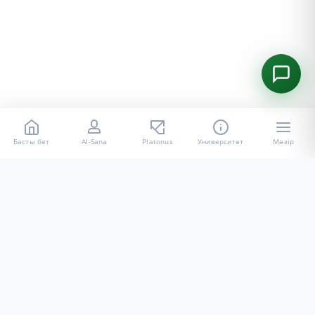
Басты бет
AI-Sana
Platonus
Университет
Мәзір
«Халел Досмұхамедов атындағы АУ» КЕ АҚ ресми интернет