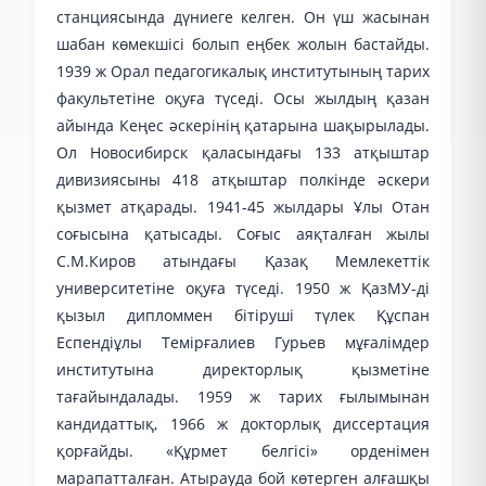
станциясында дүниеге келген. Он үш жасынан
шабан көмекшісі болып еңбек жолын бастайды.
1939 ж Орал педагогикалық институтының тарих
факультетіне оқуға түседі. Осы жылдың қазан
айында Кеңес әскерінің қатарына шақырылады.
Ол Новосибирск қаласындағы 133 атқыштар
дивизиясыны 418 атқыштар полкінде әскери
қызмет атқарады. 1941-45 жылдары Ұлы Отан
соғысына қатысады. Соғыс аяқталған жылы
С.М.Киров атындағы Қазақ Мемлекеттік
университетіне оқуға түседі. 1950 ж ҚазМУ-ді
қызыл дипломмен бітіруші түлек Құспан
Еспендіұлы Темірғалиев Гурьев мұғалімдер
институтына директорлық қызметіне
тағайындалады. 1959 ж тарих ғылымынан
кандидаттық, 1966 ж докторлық диссертация
қорғайды. «Құрмет белгісі» орденімен
марапатталған. Атырауда бой көтерген алғашқы