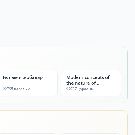
Ғылыми жобалар
Modern concepts of
the nature of
chemical bonding:
795 қаралым
737 қаралым
from ionic to metallic
bond