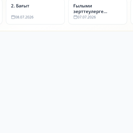
2. Бағыт
Ғылыми
зерттеулерге
арналған
08.07.2026
07.07.2026
мемлекеттік сатып
алулар тізімі