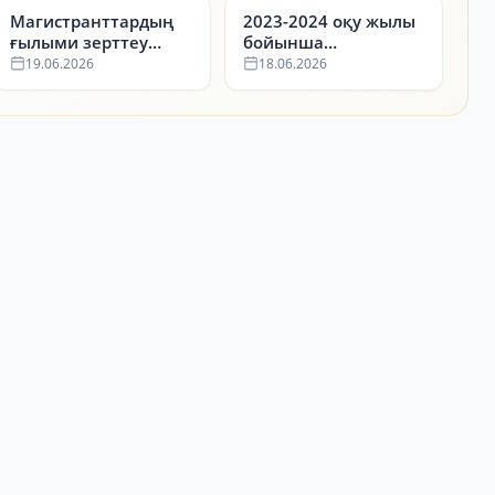
Магистранттардың
2023-2024 оқу жылы
ғылыми зерттеу
бойынша
жұмыстары
Студенттердің
19.06.2026
18.06.2026
бойынша
ғылыми-зерттеу
жүлдегерлер
жұмыстарының
республикалық
конкурсының (СҒЗЖ)
жүлдегерлері