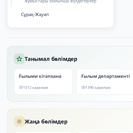
жұмыстары бойынша жүлдегерлер
Сұрақ-Жауап
Танымал бөлімдер
Ғылыми кітапхана
Ғылым департаменті
1512 қаралым
1390 қаралым
Жаңа бөлімдер