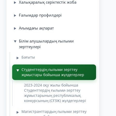
Халықаралық серіктестік жоба
▶
Ғалымдар профилдері
▶
Ағымдағы ақпарат
▶
Білім алушылардың ғылыми
▼
зерттеулері
Бағыты
▶
Студенттердің ғылыми зерттеу
▼
жұмыстары бойынша жүлдегерлер
2023-2024 оқу жылы бойынша
Студенттердің ғылыми-зерттеу
жұмыстарының республикалық
конкурсының (СҒЗЖ) жүлдегерлері
Магистранттардың ғылыми зерттеу
▶