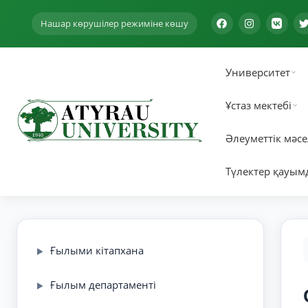
Нашар көрушілер режиміне көшу
Университет
Ұстаз мектебі
Әлеуметтік мәсе
Түлектер қауым
Ғылыми кітапхана
▶
Ғылым департаменті
▶