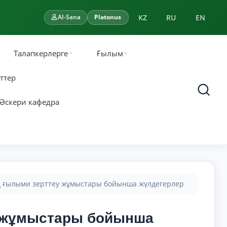
KZ
RU
EN
AI-Sana
Platonus
Талапкерлерге
Ғылым
ттер
Әскери кафедра
ң ғылыми зерттеу жұмыстары бойынша жүлдегерлер
у жұмыстары бойынша