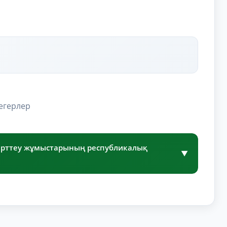
егерлер
ерттеу жұмыстарының республикалық
▼