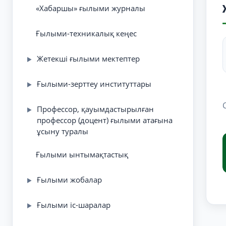
«Хабаршы» ғылыми журналы
Ғылыми-техникалық кеңес
Жетекші ғылыми мектептер
▶
Ғылыми-зерттеу институттары
▶
Профессор, қауымдастырылған
▶
профессор (доцент) ғылыми атағына
ұсыну туралы
Ғылыми ынтымақтастық
Ғылыми жобалар
▶
Ғылыми іс-шаралар
▶