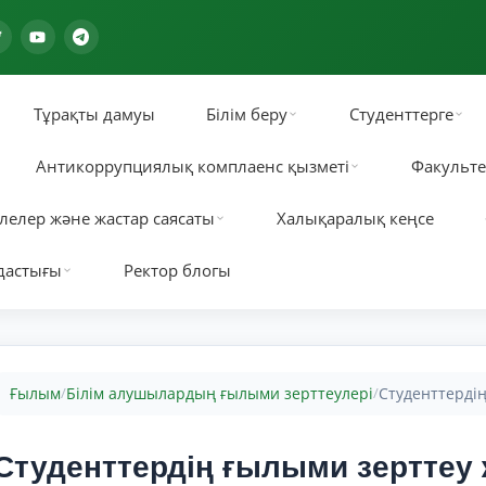
Тұрақты дамуы
Білім беру
Студенттерге
Антикоррупциялық комплаенс қызметі
Факульте
лелер және жастар саясаты
Халықаралық кеңсе
дастығы
Ректор блогы
Ғылым
Білім алушылардың ғылыми зерттеулері
Студенттерді
/
/
Студенттердің ғылыми зертте