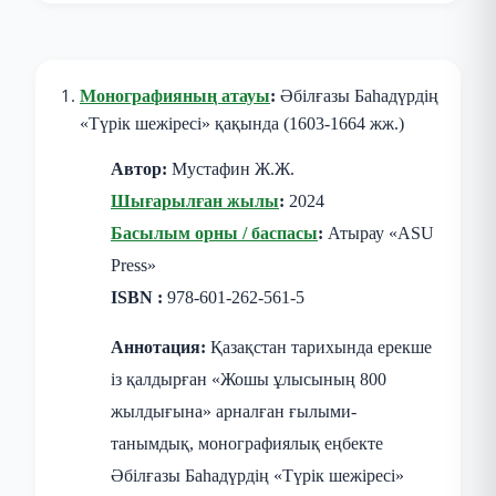
Монографияның атауы
:
Әбілғазы Баһадүрдің
«Түрік шежіресі» қақында (1603-1664 жж.)
Автор:
Мустафин Ж.Ж.
Шығарылған жылы
:
2024
Басылым орны / баспасы
:
Атырау «ASU
Press»
ISBN :
978-601-262-561-5
Аннотация:
Қазақстан тарихында ерекше
із қалдырған «Жошы ұлысының 800
жылдығына» арналған ғылыми-
танымдық, монографиялық еңбекте
Әбілғазы Баһадүрдің «Түрік шежіресі»