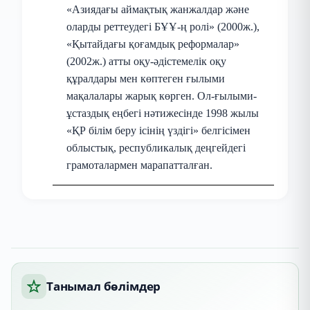
«Азиядағы аймақтық жанжалдар және
оларды реттеудегі БҰҰ-ң ролі» (2000ж.),
«Қытайдағы қоғамдық реформалар»
(2002ж.) атты оқу-әдістемелік оқу
құралдары мен көптеген ғылыми
мақалалары жарық көрген. Ол-ғылыми-
ұстаздық еңбегі нәтижесінде 1998 жылы
«ҚР білім беру ісінің үздігі» белгісімен
облыстық, республикалық деңгейдегі
грамоталармен марапатталған.
Танымал бөлімдер