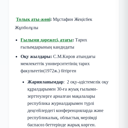
Толық аты-жөні
:
Мұстафин Жеңісбек
Жұпболұлы
Ғылыми дәрежесі, атағы
:
Тарих
ғылымдарының кандидаты
Оқу жылдары:
С.М.Киров атындағы
мемлекеттік университетінің тарих
факультетін(1972ж.) бітірген
Жарияланымдар
: 2 оқу-әдістемелік оқу
құралдарымен 30-ға жуық ғылыми-
зерттеулерге арналған мақалалары
республика журналдарымен түрлі
деңгейлердегі конференцияларда және
республикалық, облыстық мерзімді
баспасөз беттерінде жарық көрген.