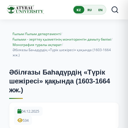
KZ
RU
EN
/
/
Ғылым
Ғылым департаменті
/
Ғылыми - зерттеу қызметінің мониторингін дамыту бөлімі
/
Монография туралы ақпарат
Әбілғазы Баһадүрдің «Түрік шежіресі» қақында (1603-1664
жж.)
Әбілғазы Баһадүрдің «Түрік
шежіресі» қақында (1603-1664
жж.)
04.12.2025
534