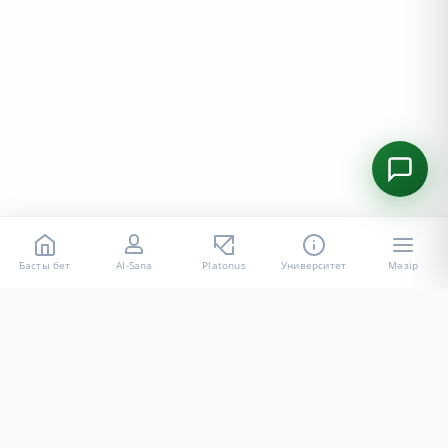
Басты бет
AI-Sana
Platonus
Университет
Мәзір