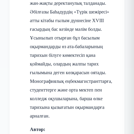
жан-жақты деректанулық талданады.
Әбілғазы Баһадүрдің «Түрік шежіресі»
атты кітабы ғылым дүниесіне XVIII
ғасырдың бас кезінде мәлім болды.
Ұсынылып отырған бұл басылым
оқырмандарды өз ата-бабаларының
тарихын білуге көмектесіп қана
қоймайды, олардың жалпы тарих
ғылымына деген көзқарасын оятады.
Монографиялық еңбекмагистранттарға,
студенттерге және орта мектеп пен
колледж оқушыларына, барша өлке
тарихына қызығатын оқырмандарға
арналған.
Автор: