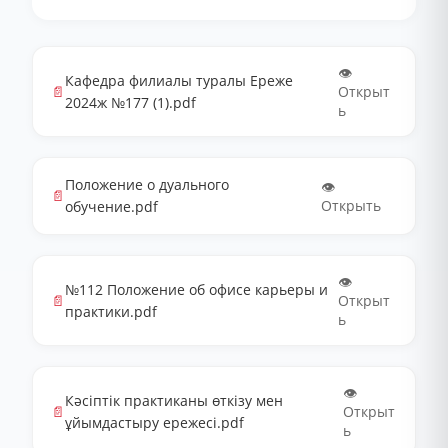
👁️
Кафедра филиалы туралы Ереже
📄
Открыт
2024ж №177 (1).pdf
ь
Положение о дуального
👁️
📄
Открыть
обучение.pdf
👁️
№112 Положение об офисе карьеры и
📄
Открыт
практики.pdf
ь
👁️
Кәсіптік практиканы өткізу мен
📄
Открыт
ұйымдастыру ережесі.pdf
ь