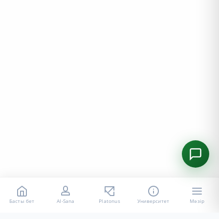
Басты бет
AI-Sana
Platonus
Университет
Мәзір