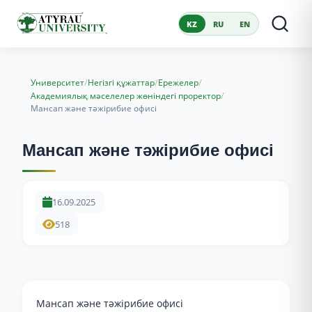
KZ
RU
EN
/
/
/
Университет
Негізгі құжаттар
Ережелер
/
Академиялық мәселелер жөніндегі проректор
Мансап және тәжірибие офисі
Мансап және тәжірибие офисі
16.09.2025
518
Мансап және тәжірибие офисі