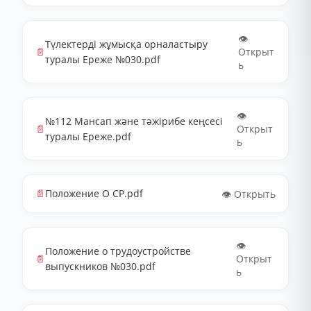
👁️
Түлектерді жұмысқа орналастыру
📄
Открыт
туралы Ереже №030.pdf
ь
👁️
№112 Мансап және тәжірибе кеңсесі
📄
Открыт
туралы Ереже.pdf
ь
📄
Положение О СР.pdf
👁️ Открыть
👁️
Положение о трудоустройстве
📄
Открыт
выпускников №030.pdf
ь