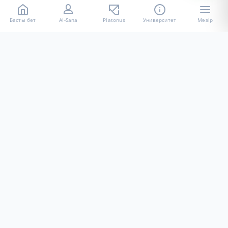
Басты бет
AI-Sana
Platonus
Университет
Мәзір
«Халел Досмұхамедов атындағы АУ» КЕ АҚ ресми интернет
ресурсы