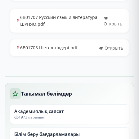
6В01707 Русский язык и литература
👁️
📄
Открыть
ШРНЯО.pdf
📄
6В01705 Шетел тілдері.pdf
👁️ Открыть
Танымал бөлімдер
Академиялық саясат
1973 қаралым
Білім беру бағдарламалары