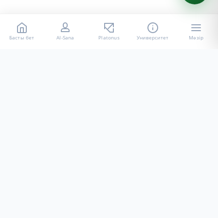
Басты бет
AI-Sana
Platonus
Университет
Мәзір
«Халел Досмұхамедов атындағы АУ» КЕ АҚ ресми интернет
ресурсы