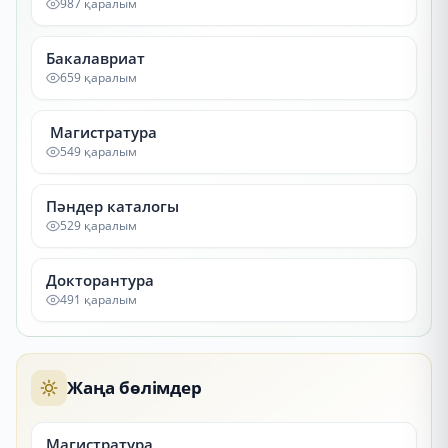
987 қаралым
Бакалавриат
659 қаралым
Магистратура
549 қаралым
Пәндер каталогы
529 қаралым
Докторантура
491 қаралым
Жаңа бөлімдер
Магистратура