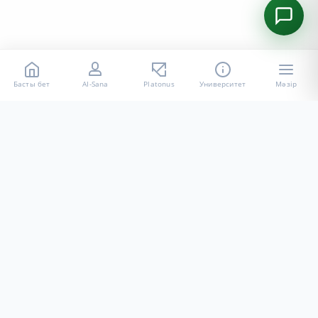
Басты бет
AI-Sana
Platonus
Университет
Мәзір
«Халел Досмұхамедов атындағы АУ» КЕ АҚ ресми интернет
ресурсы