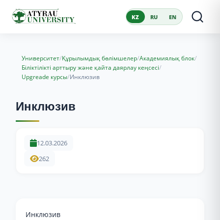
KZ
RU
EN
/
/
/
Университет
Құрылымдық бөлімшелер
Академиялық блок
/
Біліктілікті арттыру және қайта даярлау кеңсесі
/
Upgreade курсы
Инклюзив
Инклюзив
12.03.2026
262
Инклюзив