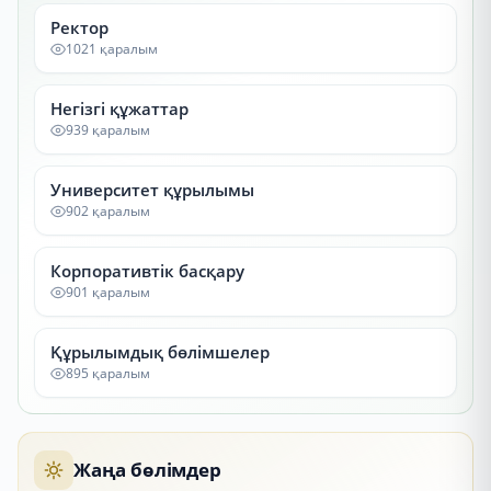
Ректор
1021 қаралым
Негізгі құжаттар
939 қаралым
Университет құрылымы
902 қаралым
Корпоративтік басқару
901 қаралым
Құрылымдық бөлімшелер
895 қаралым
Жаңа бөлімдер