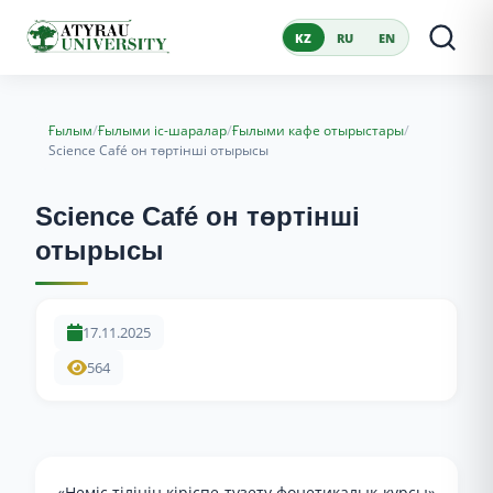
KZ
RU
EN
/
/
/
Ғылым
Ғылыми іс-шаралар
Ғылыми кафе отырыстары
Science Café он төртінші отырысы
Science Café он төртінші
отырысы
17.11.2025
564
«Неміс тілінің кіріспе-түзету фонетикалық курсы»