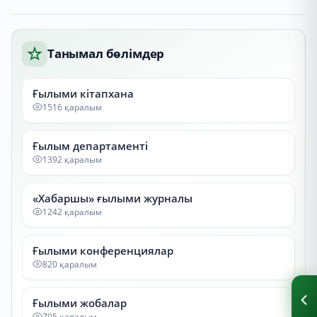
Танымал бөлімдер
Ғылыми кітапхана
1516 қаралым
Ғылым департаменті
1392 қаралым
«Хабаршы» ғылыми журналы
1242 қаралым
Ғылыми конференциялар
820 қаралым
Ғылыми жобалар
795 қаралым