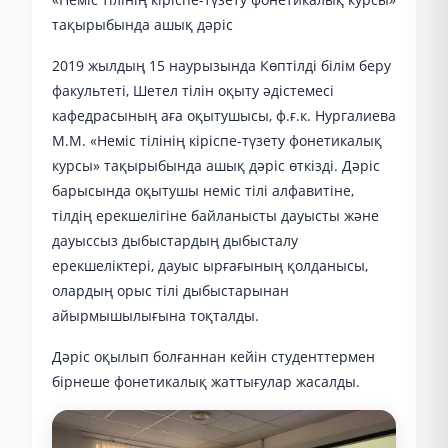
тақырыбында ашық дәріс
2019 жылдың 15 наурызында Көптілді білім беру
факультеті, Шетел тілін оқыту әдістемесі
кафедрасының аға оқытушысы, ф.ғ.к. Нургалиева
М.М. «Неміс тілінің кіріспе-түзету фонетикалық
курсы» тақырыбында ашық дәріс өткізді. Дәріс
барысында оқытушы неміс тілі алфавитіне,
тілдің ерекшелігіне байланысты дауысты және
дауыссыз дыбыстардың дыбысталу
ерекшеліктері, дауыс ырғағының қолданысы,
олардың орыс тілі дыбыстарынан
айырмышылығына тоқталды.
Дәріс оқылып болғаннан кейін студенттермен
бірнеше фонетикалық жаттығулар жасалды.