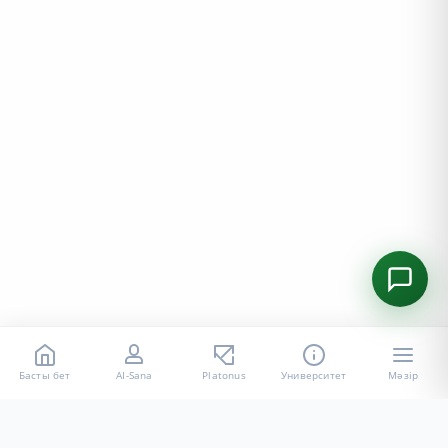
Басты бет
AI-Sana
Platonus
Университет
Мәзір