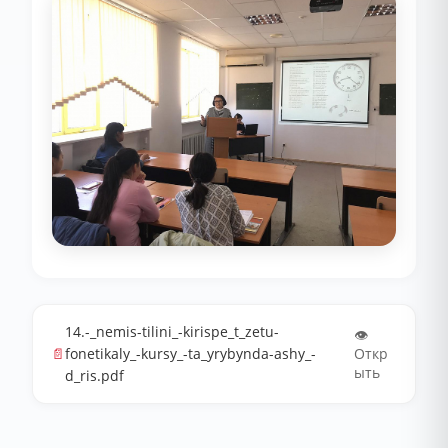
14.-_nemis-tilini_-kirispe_t_zetu-
👁️
📄
fonetikaly_-kursy_-ta_yrybynda-ashy_-
Откр
ыть
d_ris.pdf