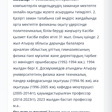
компьютерлік модельдеудің заманауи мектепте
онлайн оқытуды жүзеге асырудағы тиімділігі. 2.
Қазіргі заман талабына сай өндіріс жағдайында
орта мектепте физиканы оқыту үдерісінде
политехникалық білім беруді жаңғырту Кәсіби
қызмет Кәсіби еңбек өтілі 31 жыл, Оның ішінде: 2
жыл Атырау облысы дарынды балаларға
арналған облыстық ұлттық гимназиясының
физика пәні мұғалімі және директордың тәрбие
ісі жөніндегі орынбасары (1992-1994 жж.). 1994
жылдан бері Х. Досмұхамедов атындағы Атырау
университетінің физика және техникалық
пәндер кафедрасында оқытушы (1994-96 жж), аға
оқытушы (1996-2005 жж), кафедра меңгерушісі
(2005-2014гг), қауымдастырылған профессор
(2014-2023гг), 2023 жылдан бастап профессор
м.а..
Оқытатын пәндері
Электр және магнетизм