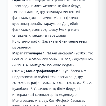
Электродинамика Физикалық білім беруді
технологияландыру Заманауи мектептегі
физикалық эксперимент Жалпы физика
курсының арнайы тараулары Деңгейлік
физикалық есептерді шешу Электр және
оптиканың таңдаулы тараулары
Кристаллография Заманауи физиканың өзекті
мәселелері
Марапаттаулары
1. "Ы.Алтынсарин" (2010ж.) төс
беогісі. 2. Жоғары оқу орнының үздік оқытушысы
-2019 3. А. Байтұрсынов күміс медальі.
(2021ж.)
Монографиялары:
1. Куанбаева Б.У.
Педагогикалық жүйені технологияландыру.
2019,Монография, Алматы, Отан 130 Б. 8,2 б.т. 2.
Куанбаева Б.У. Физикалық білім берудегі
интерактивті компьютерлік модельдер.
Монография. Атырау, Kaz «Project» баспасы,