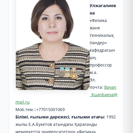
Улжагалиев
на
«Физика
және
техникалық
пәндер»
кафедрасын
ың.
профессор
м.а.
Эл.
почта:
Bayan
_Kuanbaeva@
mail.ru
Mo6.тeм.::+77015001069
Білімі, ғылыми дәрежесі, ғылыми атағы:
1992
жылы Е.А.Букетов атындағы Қарағанды
мемлекеттік университетінің «Физика»