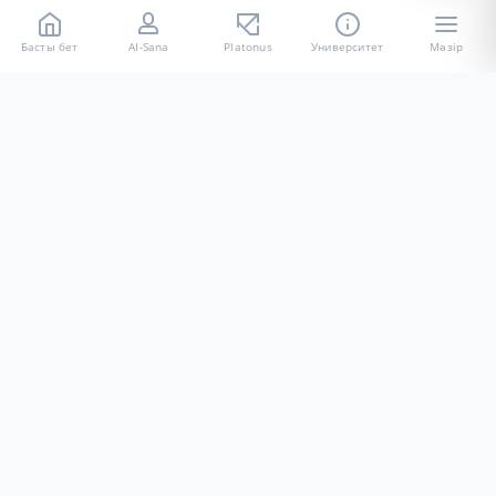
Басты бет
AI-Sana
Platonus
Университет
Мәзір
«Халел Досмұхамедов атындағы АУ» КЕ АҚ ресми интернет
ресурсы