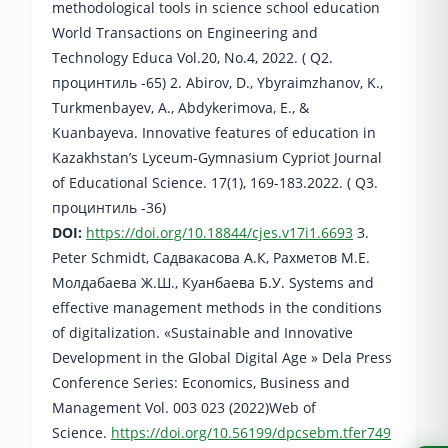
methodological tools in science school education
World Transactions on Engineering and
Technology Educa Vol.20, No.4, 2022. ( Q2.
процинтиль -65) 2. Abirov, D., Ybyraimzhanov, K.,
Turkmenbayev, A., Abdykerimova, E., &
Kuanbayeva. Innovative features of education in
Kazakhstan’s Lyceum-Gymnasium Cypriot Journal
of Educational Science. 17(1), 169-183.2022. ( Q3.
процинтиль -36)
DOI:
https://doi.org/10.18844/cjes.v17i1.6693
3.
Peter Schmidt, Садвакасова А.К, Рахметов М.Е.
Молдабаева Ж.Ш., Куанбаева Б.У. Systems and
effective management methods in the conditions
of digitalization. «Sustainable and Innovative
Development in the Global Digital Age » Dela Press
Conference Series: Economics, Business and
Management Vol. 003 023 (2022)Web of
Science.
https://doi.org/10.56199/dpcsebm.tfer749