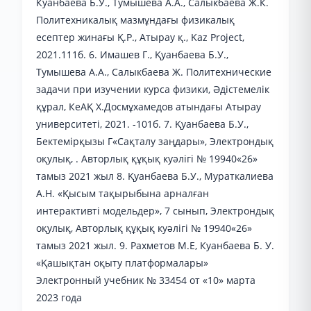
Куанбаева Б.У., Тумышева А.А., Салыкбаева Ж.К.
Политехникалық мазмұндағы физикалық
есептер жинағы Қ.Р., Атырау қ., Kaz Project,
2021.111б. 6. Имашев Г., Қуанбаева Б.У.,
Тумышева А.А., Салыкбаева Ж. Политехнические
задачи при изучении курса физики, Әдістемелік
құрал, КеАҚ Х.Досмұхамедов атындағы Атырау
университеті, 2021. -101б. 7. Қуанбаева Б.У.,
Бектемірқызы Г«Сақталу заңдары», Электрондық
оқулық, . Авторлық құқық куәлігі № 19940«26»
тамыз 2021 жыл 8. Қуанбаева Б.У., Мураткалиева
А.Н. «Қысым тақырыбына арналған
интерактивті модельдер», 7 сынып, Электрондық
оқулық, Авторлық құқық куәлігі № 19940«26»
тамыз 2021 жыл. 9. Рахметов М.Е, Куанбаева Б. У.
«Қашықтан оқыту платформалары»
Электронный учебник № 33454 от «10» марта
2023 года