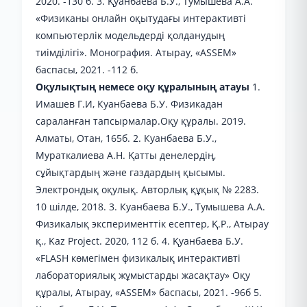
2020. -130 б. 3. Қуанбаева Б.У., Тумышева А.А.
«Физиканы онлайн оқытудағы интерактивті
компьютерлік модельдерді қолданудың
тиімділігі». Монография. Атырау, «ASSEM»
баспасы, 2021. -112 б.
Оқулықтың немесе оқу құралының атауы
1.
Имашев Г.И, Куанбаева Б.У. Физикадан
сараланған тапсырмалар.Оқу құралы. 2019.
Алматы, Отан, 165б. 2. Куанбаева Б.У.,
Мураткалиева А.Н. Қатты денелердің,
сұйықтардың және газдардың қысымы.
Электрондық оқулық. Авторлық құқық № 2283.
10 шілде, 2018. 3. Куанбаева Б.У., Тумышева А.А.
Физикалық эксперименттік есептер, Қ.Р., Атырау
қ., Kaz Project. 2020, 112 б. 4. Қуанбаева Б.У.
«FLASH көмегімен физикалық интерактивті
лабораториялық жұмыстарды жасақтау» Оқу
құралы, Атырау, «ASSEM» баспасы, 2021. -96б 5.