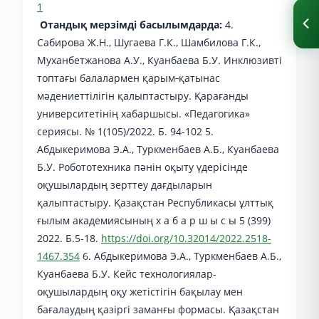
1
Отандық мерзімді басылымдарда:
4.
Сабирова Ж.Н., Шугаева Г.К., Шамбилова Г.К.,
Муханбетжанова А.У., Куанбаева Б.У. Инклюзивті
топтағы балалармен қарым‑қатынас
мәдениеттілігін қалыптастыру. Қарағанды
университетінің хабаршысы. «Педагогика»
сериясы. № 1(105)/2022. Б. 94-102 5.
Абдыкеримова Э.А., Туркменбаев А.Б., Куанбаева
Б.У. Робототехника пәнін оқыту үдерісінде
оқушылардың зерттеу дағдыларын
қалыптастыру. Қазақстан Республикасы ұлттық
ғылым академиясының х а б а р ш ы с ы 5 (399)
2022. Б.5-18.
https://doi.org/10.32014/2022.2518-
1467.354
6. Абдыкеримова Э.А., Туркменбаев А.Б.,
Куанбаева Б.У. Кейс технологиялар-
оқушылардың оқу жетістігін бақылау мен
бағалаудың қазіргі заманғы формасы. Қазақстан