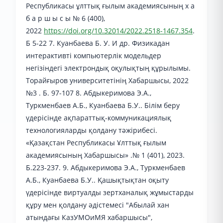
Республикасы ұлттық ғылым академиясының х а
б а р ш ы с ы № 6 (400),
2022
https://doi.org/10.32014/2022.2518-1467.354
.
Б 5-22 7. Куанбаева Б. У. И др. Физикадан
интерактивті компьютерлік модельдер
негізіндегі электрондық оқулықтың құрылымы.
Торайғыров университетінің Хабаршысы, 2022
№3 . Б. 97-107 8. Абдыкеримова Э.А.,
Туркменбаев А.Б., Куанбаева Б.У.. Білім беру
үдерісінде ақпараттық-коммуникациялық
технологияларды қолдану тәжірибесі.
«Қазақстан Республикасы Ұлттық ғылым
академиясының Хабаршысы» .№ 1 (401), 2023.
Б.223-237. 9. Абдыкеримова Э.А., Туркменбаев
А.Б., Куанбаева Б.У.. Қашықтықтан оқыту
үдерісінде виртуалды зертханалық жұмыстарды
құру мен қолдану әдістемесі "Абылай хан
атындағы КазУМОиМЯ хабаршысы",