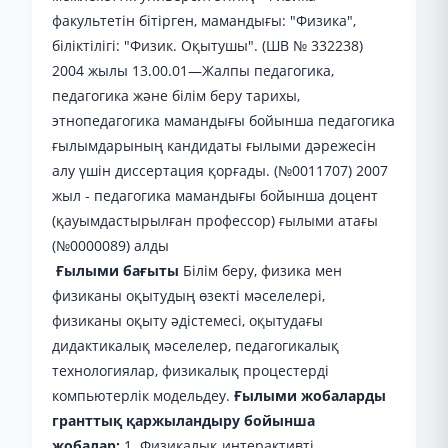
факультетін бітірген, мамандығы: "Физика",
біліктілігі: "Физик. Оқытушы". (ШВ № 332238)
2004 жылы 13.00.01—Жалпы педагогика,
педагогика және білім беру тарихы,
этнопедагогика мамандығы бойынша педагогика
ғылымдарының кандидаты ғылыми дәрежесін
алу үшін диссертация қорғады. (№0011707) 2007
жыл - педагогика мамандығы бойынша доцент
(қауымдастырылған профессор) ғылыми атағы
(№0000089) алды
Ғылыми бағыты
Білім беру, физика мен
физиканы оқытудың өзекті мәселелері,
физиканы оқыту әдістемесі, оқытудағы
дидактикалық мәселелер, педагогикалық
технологиялар, физикалық процестерді
компьютерлік модельдеу.
Ғылыми жобаларды
гранттық қаржыландыру бойынша
жобалар:
1. Физикалық интерактивті