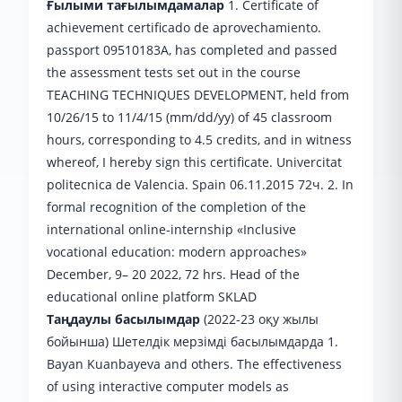
Ғылыми тағылымдамалар
1. Certificate of
achievement certificado de aprovechamiento.
passport 09510183A, has completed and passed
the assessment tests set out in the course
TEACHING TECHNIQUES DEVELOPMENT, held from
10/26/15 to 11/4/15 (mm/dd/yy) of 45 classroom
hours, corresponding to 4.5 credits, and in witness
whereof, I hereby sign this certificate. Univercitat
politecnica de Valencia. Spain 06.11.2015 72ч. 2. In
formal recognition of the completion of the
international online-internship «Inclusive
vocational education: modern approaches»
December, 9– 20 2022, 72 hrs. Head of the
educational online platform SKLAD
Таңдаулы басылымдар
(2022-23 оқу жылы
бойынша) Шетелдік мерзімді басылымдарда 1.
Bayan Kuanbayeva and others. The effectiveness
of using interactive computer models as