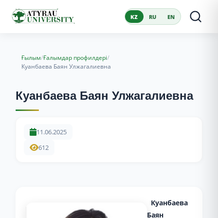
KZ
RU
EN
/
/
Ғылым
Ғалымдар профилдері
Куанбаева Баян Улжагалиевна
Куанбаева Баян Улжагалиевна
11.06.2025
612
Куанбаева
Баян