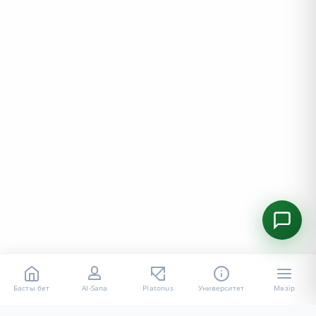
Басты бет
AI-Sana
Platonus
Университет
Мәзір