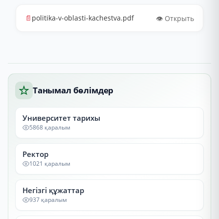
📄
politika-v-oblasti-kachestva.pdf
👁️ Открыть
Танымал бөлімдер
Университет тарихы
5868 қаралым
Ректор
1021 қаралым
Негізгі құжаттар
937 қаралым