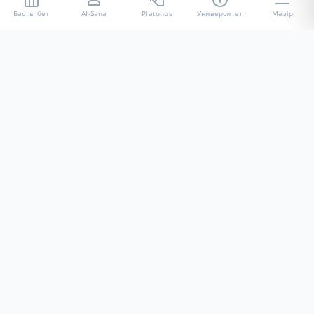
Басты бет
AI-Sana
Platonus
Университет
Мәзір
«Халел Досмұхамедов атындағы АУ» КЕ АҚ ресми интернет
ресурсы
Талапкерлерге