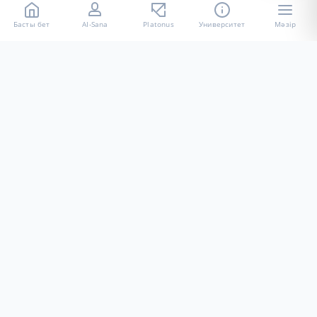
Басты бет
AI-Sana
Platonus
Университет
Мәзір
«Халел Досмұхамедов атындағы АУ» КЕ АҚ ресми интернет
ресурсы
Талапкерлерге