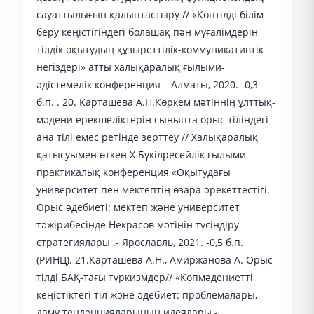
сауаттылығын қалыптастыру // «Көптілді білім
беру кеңістігіндегі болашақ пән мұғалімдерін
тілдік оқытудың құзыреттілік-коммуникативтік
негіздері» атты халықаралық ғылыми-
әдістемелік конференция – Алматы, 2020. -0,3
б.п. . 20. Карташева А.Н.Көркем мәтіннің ұлттық-
мәдени ерекшеліктерін сыныпта орыс тіліндегі
ана тілі емес ретінде зерттеу // Халықаралық
қатысуымен өткен Х Бүкілресейлік ғылыми-
практикалық конференция «Оқытудағы
университет пен мектептің өзара әрекеттестігі.
Орыс әдебиеті: мектеп және университет
тәжірибесінде Некрасов мәтінін түсіндіру
стратегиялары .- Ярославль, 2021. -0,5 б.п.
(РИНЦ). 21.Карташёва А.Н., Амиржанова А. Орыс
тілді БАҚ-тағы түркизмдер// «Көпмәдениетті
кеңістіктегі тіл және әдебиет: проблемалары,
даму тенденцияларының идеялары.-