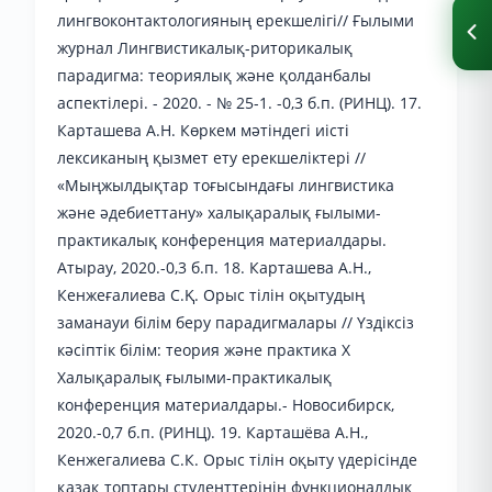
лингвоконтактологияның ерекшелігі// Ғылыми
журнал Лингвистикалық-риторикалық
парадигма: теориялық және қолданбалы
аспектілері. - 2020. - № 25-1. -0,3 б.п. (РИНЦ). 17.
Карташева А.Н. Көркем мәтіндегі иісті
лексиканың қызмет ету ерекшеліктері //
«Мыңжылдықтар тоғысындағы лингвистика
және әдебиеттану» халықаралық ғылыми-
практикалық конференция материалдары.
Атырау, 2020.-0,3 б.п. 18. Карташева А.Н.,
Кенжеғалиева С.Қ. Орыс тілін оқытудың
заманауи білім беру парадигмалары // Үздіксіз
кәсіптік білім: теория және практика X
Халықаралық ғылыми-практикалық
конференция материалдары.- Новосибирск,
2020.-0,7 б.п. (РИНЦ). 19. Карташёва А.Н.,
Кенжегалиева С.К. Орыс тілін оқыту үдерісінде
қазақ топтары студенттерінің функционалдық