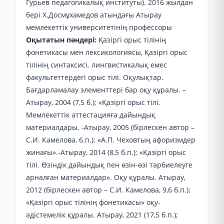
Гурьев педагогикалық институты). 2016 жылдан
бері Х.Досмұхамедов атындағы Атырау
мемлекеттік университетінің профессоры
Оқытатын пәндері:
Қазіргі орыс тілінің
фонетикасы мен лексикологиясы, Қазіргі орыс
тілінің синтаксисі. лингвистикалық емес
факультеттердегі орыс тілі. Оқулықтар.
Бағдарламалау элементтері бар оқу құралы. –
Атырау, 2004 (7,5 б.); «Қазіргі орыс тілі.
Мемлекеттік аттестацияға дайындық
материалдары. -Атырау, 2005 (бірлескен автор –
С.И. Камелова, 6.п.); «А.П. Чеховтың афоризмдер
жинағы».-Атырау, 2014 (8,5 б.п.); «Қазіргі орыс
тілі. Өзіндік дайындық пен өзін-өзі тәрбиелеуге
арналған материалдар». Оқу құралы. Атырау,
2012 (бірлескен автор – С.И. Камелова, 9,6 б.п.);
«Қазіргі орыс тілінің фонетикасы» оқу-
әдістемелік құралы. Атырау, 2021 (17,5 б.п.);