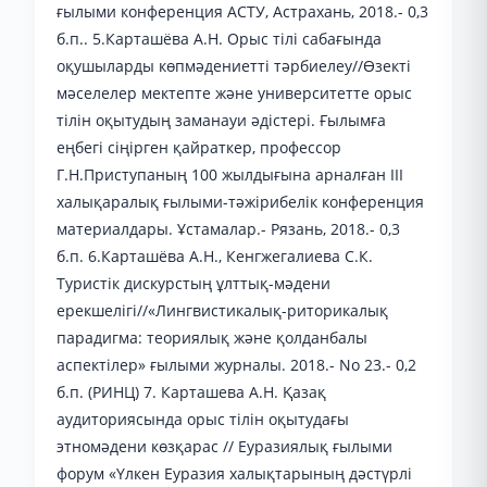
ғылыми конференция АСТУ, Астрахань, 2018.- 0,3
б.п.. 5.Карташёва А.Н. Орыс тілі сабағында
оқушыларды көпмәдениетті тәрбиелеу//Өзекті
мәселелер мектепте және университетте орыс
тілін оқытудың заманауи әдістері. Ғылымға
еңбегі сіңірген қайраткер, профессор
Г.Н.Приступаның 100 жылдығына арналған ІІІ
халықаралық ғылыми-тәжірибелік конференция
материалдары. Ұстамалар.- Рязань, 2018.- 0,3
б.п. 6.Карташёва А.Н., Кенгжегалиева С.К.
Туристік дискурстың ұлттық-мәдени
ерекшелігі//«Лингвистикалық-риторикалық
парадигма: теориялық және қолданбалы
аспектілер» ғылыми журналы. 2018.- No 23.- 0,2
б.п. (РИНЦ) 7. Карташева А.Н. Қазақ
аудиториясында орыс тілін оқытудағы
этномәдени көзқарас // Еуразиялық ғылыми
форум «Үлкен Еуразия халықтарының дәстүрлі