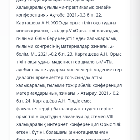
Халықаралық ғылыми-практикалық онлайн
конференция.- Ақтөбе, 2021.-0,3 б.п. 22.
Карташева А.Н. ЖОО-да орыс тілін оқытудағы
инновациялық тәсілдер// «Орыс тілі жаһандық
ғылыми-білім беру кеңістігінде» Халықаралық
ғылыми конгресінің материалдар жинағы. 2-
бөлім. М., 2021.-0,2 б.п. 23. Карташева А.Н. Орыс
тілін оқытудағы мәдениеттер диалогы// «Тіл,
әдебиет және аударма мәселелері: мәдениеттер
диалогы өркениеттер тоғысында» атты
халықаралық ғылыми-тәжірибелік конференция
материалдарының жинағы .- Атырау, 2021.- 0,2
б.п. 24. Карташёва А.Н. Тілдік емес
факультеттердің бакалавриат студенттеріне
орыс тілін оқытудың заманауи әдістемесі//ІІІ
Халықаралық интернет-конференция Орыс тілі:
өткені, бүгіні, болашағы (аннотацияланған
баяндамалар, презентациялар, мақалалар).-