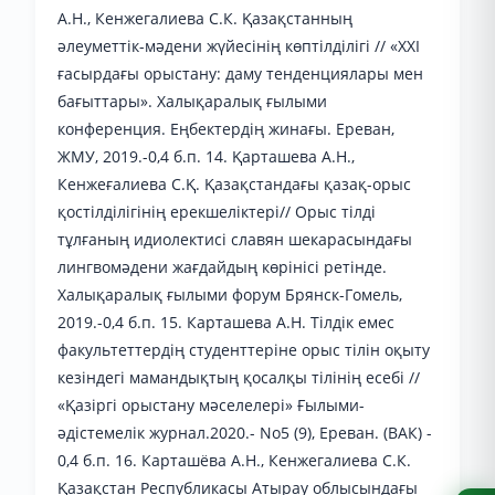
А.Н., Кенжегалиева С.К. Қазақстанның
әлеуметтік-мәдени жүйесінің көптілділігі // «ХХІ
ғасырдағы орыстану: даму тенденциялары мен
бағыттары». Халықаралық ғылыми
конференция. Еңбектердің жинағы. Ереван,
ЖМУ, 2019.-0,4 б.п. 14. Қарташева А.Н.,
Кенжеғалиева С.Қ. Қазақстандағы қазақ-орыс
қостілділігінің ерекшеліктері// Орыс тілді
тұлғаның идиолектисі славян шекарасындағы
лингвомәдени жағдайдың көрінісі ретінде.
Халықаралық ғылыми форум Брянск-Гомель,
2019.-0,4 б.п. 15. Карташева А.Н. Тілдік емес
факультеттердің студенттеріне орыс тілін оқыту
кезіндегі мамандықтың қосалқы тілінің есебі //
«Қазіргі орыстану мәселелері» Ғылыми-
әдістемелік журнал.2020.- No5 (9), Ереван. (ВАК) -
0,4 б.п. 16. Карташёва А.Н., Кенжегалиева С.К.
Қазақстан Республикасы Атырау облысындағы