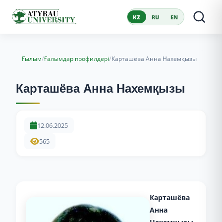
KZ
RU
EN
/
/
Ғылым
Ғалымдар профилдері
Карташёва Анна Нахемқызы
Карташёва Анна Нахемқызы
12.06.2025
565
Карташёва
Анна