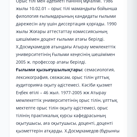
Орыс тілі мен әдебиеті пәнінің мұғалімі. 1986
жылы 10.02.01 – орыс тілі мамандығы бойынша
филология ғылымдарының кандидаты ғылыми
дәрежесін алу үшін диссертация қорғады. 1990
жылы Жоғары аттестаттау комиссиясының
шешімімен доцент ғылыми атағы берілді.
Х.Досмұхамедов атындағы Атырау мемлекеттік
университетінің Ғылыми кеңесінің шешімімен
2005 ж. профессор атағы берілді.
Ғылыми қызығушылықтары:
семасиология,
лексикография, сөзжасам, орыс тілін ұлттық
аудиторияға оқыту әдістемесі. Кәсіби қызмет
Еңбек өтілі – 46 жыл. 1977-2005 жж Атырау
мемлекеттік университетінің орыс тілін, ұлттық
мектепте орыс тілін оқыту әдістемесі, орыс
тілінің практикалық курсы кафедрасының
оқытушысы, аға оқытушысы, доценті, доценті
қызметтерін атқарды. Х.Досмұхамедов (бұрынғы