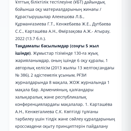
Ұлттық біліктілік тестілеуіне (ҰБТ) дайындық
бойынша оқу материалдарының жинағы /
Құрастырушылар Алекешова Л.Б.,
Құрманғазиева Г.Т., Кенжебаева Ж.Е., Дутбаева
С.С., Карташёва А.Н., Өмірзақова А.Ж.- Атырау,
2022 (13.7 б.п.).
Таңдамалы басылымдар (соңғы 5 жыл
ішінде)
. Жұмыстар тізімінде 130-ға жуық
жарияланымдар, оның ішінде 6 оқу құралы, 1
авторлық келісім (2013 жылғы 13 желтоқсандағы
№ 386), 2 әдістемелік ұсыным, РҒЗИ
журналдарында 8 мақала, ЖОЖ журналында 1
мақала бар. Арменияның, қалғандары
халықаралық және республикалық
конференциялардағы мақалалар. 1. Карташёва
А.Н., Кенжегалиева С.К. Көптілді тұлғаны
тәрбилеу үшін тілдік және сөйлеу құралдарының
кроссмәдени оқыту принциптерін пайдалану