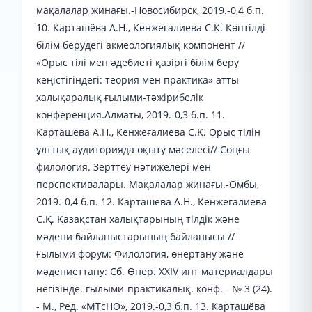
мақалалар жинағы.-Новосибирск, 2019.-0,4 б.п.
10. Карташёва А.Н., Кенжегалиева С.К. Көптілді
білім берудегі акмеологиялық компонент //
«Орыс тілі мен әдебиеті қазіргі білім беру
кеңістігіндегі: теория мен практика» атты
халықаралық ғылыми-тәжірибелік
конференция.Алматы, 2019.-0,3 б.п. 11.
Карташева А.Н., Кенжеғалиева С.Қ. Орыс тілін
ұлттық аудиторияда оқыту мәселесі// Соңғы
филология. Зерттеу нәтижелері мен
перспективалары. Мақалалар жинағы.-Омбы,
2019.-0,4 б.п. 12. Карташева А.Н., Кенжеғалиева
С.Қ. Қазақстан халықтарының тілдік және
мәдени байланыстарының байланысы //
Ғылыми форум: Филология, өнертану және
мәдениеттану: Сб. Өнер. XXIV инт материалдары
негізінде. ғылыми-практикалық. конф. - № 3 (24).
- М., Ред. «МТсНО», 2019.-0,3 б.п. 13. Карташёва