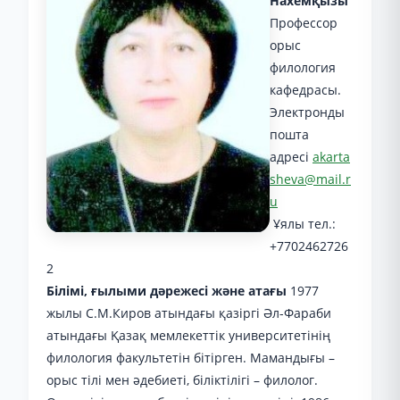
Нахемқызы
Профессор
орыс
филология
кафедрасы.
Электронды
пошта
адресі
akarta
sheva@mail.r
u
Ұялы тел.:
+7702462726
2
Білімі, ғылыми дәрежесі және атағы
1977
жылы С.М.Киров атындағы қазіргі Әл-Фараби
атындағы Қазақ мемлекеттік университетінің
филология факультетін бітірген. Мамандығы –
орыс тілі мен әдебиеті, біліктілігі – филолог.