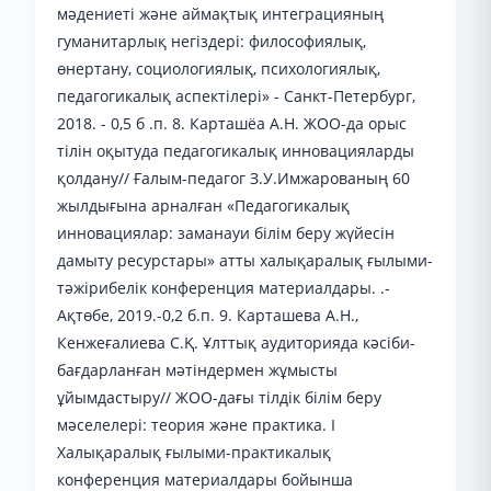
мәдениеті және аймақтық интеграцияның
гуманитарлық негіздері: философиялық,
өнертану, социологиялық, психологиялық,
педагогикалық аспектілері» - Санкт-Петербург,
2018. - 0,5 б .п. 8. Карташёа А.Н. ЖОО-да орыс
тілін оқытуда педагогикалық инновацияларды
қолдану// Ғалым-педагог З.У.Имжарованың 60
жылдығына арналған «Педагогикалық
инновациялар: заманауи білім беру жүйесін
дамыту ресурстары» атты халықаралық ғылыми-
тәжірибелік конференция материалдары. .-
Ақтөбе, 2019.-0,2 б.п. 9. Карташева А.Н.,
Кенжеғалиева С.Қ. Ұлттық аудиторияда кәсіби-
бағдарланған мәтіндермен жұмысты
ұйымдастыру// ЖОО-дағы тілдік білім беру
мәселелері: теория және практика. I
Халықаралық ғылыми-практикалық
конференция материалдары бойынша