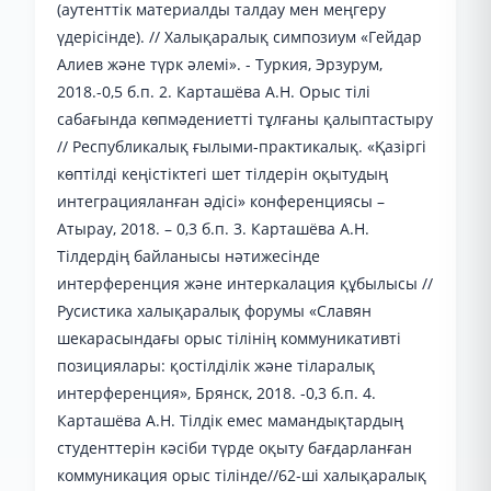
(аутенттік материалды талдау мен меңгеру
үдерісінде). // Халықаралық симпозиум «Гейдар
Алиев және түрк әлемі». - Туркия, Эрзурум,
2018.-0,5 б.п. 2. Карташёва А.Н. Орыс тілі
сабағында көпмәдениетті тұлғаны қалыптастыру
// Республикалық ғылыми-практикалық. «Қазіргі
көптілді кеңістіктегі шет тілдерін оқытудың
интеграцияланған әдісі» конференциясы –
Атырау, 2018. – 0,3 б.п. 3. Карташёва А.Н.
Тілдердің байланысы нәтижесінде
интерференция және интеркалация құбылысы //
Русистика халықаралық форумы «Славян
шекарасындағы орыс тілінің коммуникативті
позициялары: қостілділік және тіларалық
интерференция», Брянск, 2018. -0,3 б.п. 4.
Карташёва А.Н. Тілдік емес мамандықтардың
студенттерін кәсіби түрде оқыту бағдарланған
коммуникация орыс тілінде//62-ші халықаралық