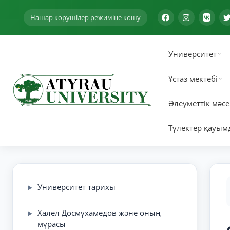
Нашар көрушілер режиміне көшу
Университет
Ұстаз мектебі
Әлеуметтік мәсе
Түлектер қауым
Университет тарихы
▶
Халел Досмұхамедов және оның
▶
мұрасы