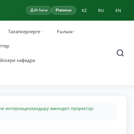
KZ
RU
EN
AI-Sana
Platonus
Талапкерлерге
Ғылым
ттер
Әскери кафедра
не интернациоландыру жөніндегі проректор
/