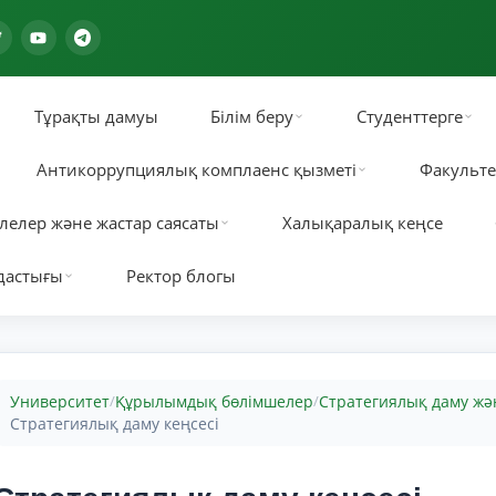
Тұрақты дамуы
Білім беру
Студенттерге
Антикоррупциялық комплаенс қызметі
Факульте
лелер және жастар саясаты
Халықаралық кеңсе
дастығы
Ректор блогы
Университет
Құрылымдық бөлімшелер
Стратегиялық даму жә
/
/
Стратегиялық даму кеңсесі