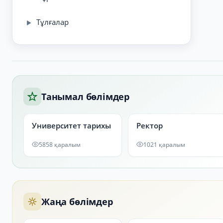
Тұлғалар
▶
Танымал бөлімдер
Университет тарихы
Ректор
5858 қаралым
1021 қаралым
Жаңа бөлімдер