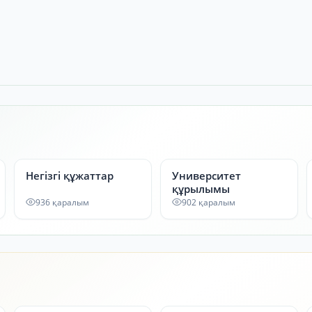
Негізгі құжаттар
Университет
құрылымы
936 қаралым
902 қаралым