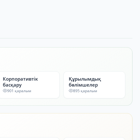
Корпоративтік
Құрылымдық
басқару
бөлімшелер
901 қаралым
895 қаралым