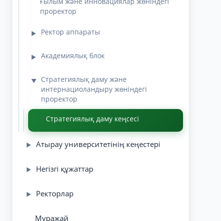
Ғылым және инновациялар жөніндегі
проректор
Ректор аппараты
▶
Академиялық блок
▶
Стратегиялық даму және
▼
интернациоландыру жөніндегі
проректор
Стратегиялық даму кеңсесі
Атырау университетінің кеңестері
▶
Негізгі құжаттар
▶
Ректорлар
▶
Мұражай