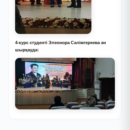
4-курс студенті Элеонора Сәлімгереева ән
шырқауда: