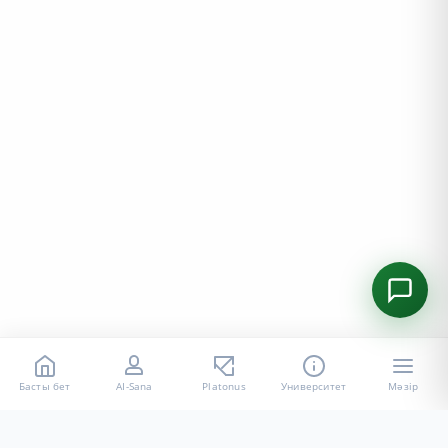
Басты бет
AI-Sana
Platonus
Университет
Мәзір