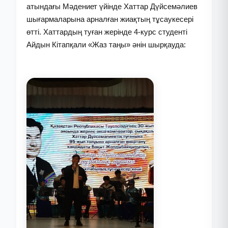
атындағы Мәдениет үйінде Хаттар Дүйсемәлиев
шығармаларына арналған жиақтың тұсаукесері
өтті. Хаттардың туған жерінде 4-курс студенті
Айдын Кітапқали «Жаз таңы» әнін шырқауда: