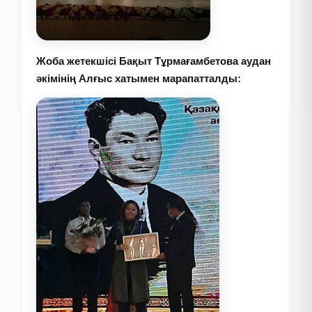
Жоба жетекшісі Бақыт Тұрмағамбетова аудан
әкімінің Алғыс хатымен марапатталды: