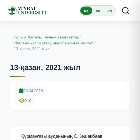
KZ
RU
EN
/
/
Ғылым
Жетекші ғылыми мектептер
/
“Жас музыка зерттеушілер” ғылыми мектебі
13-қазан, 2021 жыл
13-қазан, 2021 жыл
20.04.2026
210
Құрманғазы ауданының С.Көшекбаев