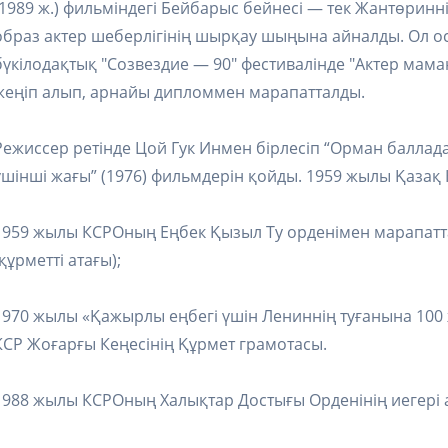
(1989 ж.) фильміндегі Бейбарыс бейнесі — тек Жантөринні
образ актер шеберлігінің шырқау шыңына айналды. Ол ос
бүкілодақтық "Созвездие — 90" фестивалінде "Актер мама
жеңіп алып, арнайы дипломмен марапатталды.
Режиссер ретінде Цой Гук Инмен бірлесіп “Орман баллад
үшінші жағы” (1976) фильмдерін қойды. 1959 жылы Қазақ КС
1959 жылы КСРОның Еңбек Қызыл Ту орденімен марапатта
(құрметті атағы);
1970 жылы «Қажырлы еңбегі үшін Лениннің туғанына 100 ж
КСР Жоғарғы Кеңесінің Құрмет грамотасы.
1988 жылы КСРОның Халықтар Достығы Орденінің иегері 