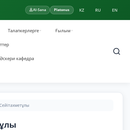
KZ
RU
EN
AI-Sana
Platonus
Талапкерлерге
Ғылым
ттер
Әскери кафедра
Сейітахметұлы
тұлы