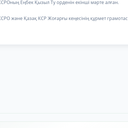
КСРОның Еңбек Қызыл Ту орденін екінші мәрте алған.
КСРО және Қазақ КСР Жоғарғы кеңесінің құрмет грамота