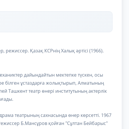
р, режиссер. Қазақ КСРнің Халық әртісі (1966).
механиктер дайындайтын мектепке түскен, осы
өре білген ұстаздарға жолықтырып, Алматының
пей Ташкент театр өнері институтының актерлік
ығады.
 драма театрының сахнасында өнер көрсетті. 1967
Режиссер Б.Мансұров қойған "Сұлтан Бейбарыс"