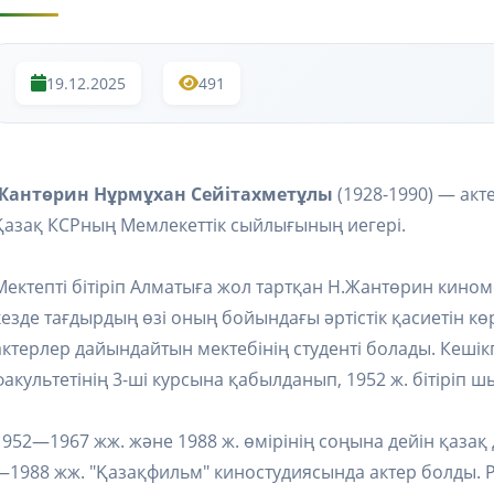
19.12.2025
491
Жантөрин Нұрмұхан Сейітахметұлы
(1928-1990) — акте
Қазақ КСРның Мемлекеттік сыйлығының иегері.
Мектепті бітіріп Алматыға жол тартқан Н.Жантөрин кино
кезде тағдырдың өзі оның бойындағы әртістік қасиетін к
актерлер дайындайтын мектебінің студенті болады. Кешік
факультетінің 3-ші курсына қабылданып, 1952 ж. бітіріп ш
1952—1967 жж. және 1988 ж. өмірінің соңына дейін қазақ
—1988 жж. "Қазақфильм" киностудиясында актер болды. 