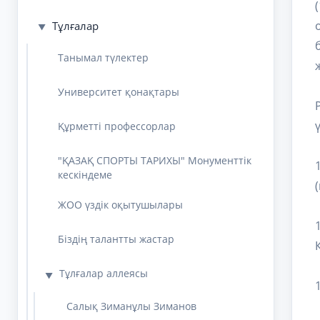
Тұлғалар
▼
Танымал түлектер
Университет қонақтары
Құрметті профессорлар
"ҚАЗАҚ СПОРТЫ ТАРИХЫ" Монументтік
кескіндеме
ЖОО үздік оқытушылары
Біздің талантты жастар
Тұлғалар аллеясы
▼
Салық Зиманұлы Зиманов