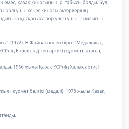
ң емес, қазақ киносының ірі табысы болды. Бұл
ы рөлі үшін кеңес киносы актерлерінің
ндығына қосқан аса зор үлесі үшін" сыйлығын
асы” (1972), Н.Жайнақовпен бірге “Медальдың
Рнің Еңбек сіңірген артисі (құрметті атағы);
лды. 1966 жылы Қазақ КСРнің Халық артисі
ыл» құрмет белгісі (медалі); 1978 жылы Қазақ
атанды.