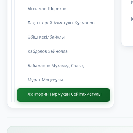
Ығылман Шөреков
Бақтыгерей Ахметұлы Құлманов
Әбіш Кекілбайұлы
Қабдолов Зейнолла
Бабажанов Мұхамед-Салық
Мұрат Мөңкеұлы
Жантөрин Нұрмұхан Сейітахметұлы