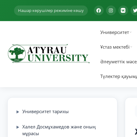
Нашар көрушілер режиміне көшу
Университет
Ұстаз мектебі
Әлеуметтік мәсе
Түлектер қауым
Университет тарихы
▶
Халел Досмұхамедов және оның
▶
мұрасы