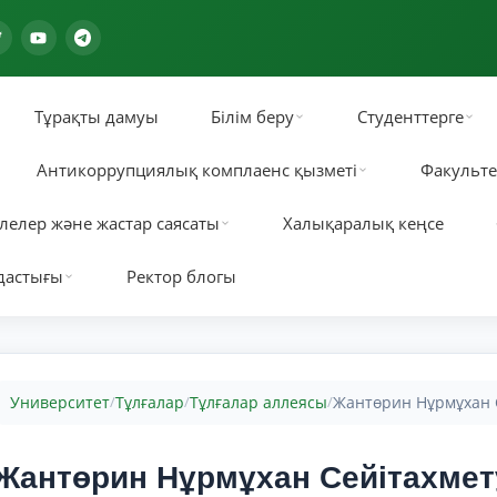
Тұрақты дамуы
Білім беру
Студенттерге
Антикоррупциялық комплаенс қызметі
Факульте
лелер және жастар саясаты
Халықаралық кеңсе
дастығы
Ректор блогы
Университет
Тұлғалар
Тұлғалар аллеясы
Жантөрин Нұрмұхан 
/
/
/
Жантөрин Нұрмұхан Сейітахме