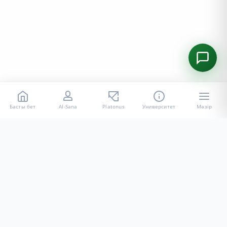
Басты бет
AI-Sana
Platonus
Университет
Мәзір