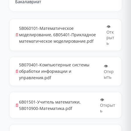
Бакалавриат
👁️
5В060101-Математическое
Отк
📄
моделирование, 6В05401-Прикладное
рыт
математическое моделирование.pdf
ь
5В070401-Компьютерные системы
👁️
📄
обработки информации и
Откр
ыть
управления.pdf
👁️
6В01501-Учитель математики,
📄
Открыт
5В010900-Математика.pdf
ь