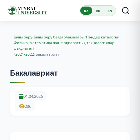
KZ
RU
EN
/
/
/
Білім беру
Білім беру бағдарламалары
Пәндер каталогы
Физика, математика және ақпараттық технологиялар
факультеті
/
/
2021-2022
Бакалавриат
Бакалавриат
01.04.2026
236