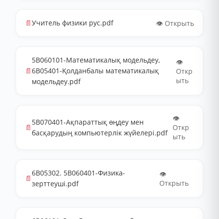
📄
Учитель физики рус.pdf
👁️ Открыть
5В060101-Математикалық модельдеу,
👁️
📄
6В05401-Қолданбалы математикалық
Откр
ыть
модельдеу.pdf
👁️
5В070401-Ақпараттық өңдеу мен
📄
Откр
басқарудың компьютерлік жүйелері.pdf
ыть
6В05302. 5В060401-Физика-
👁️
📄
Открыть
зерттеуші.pdf