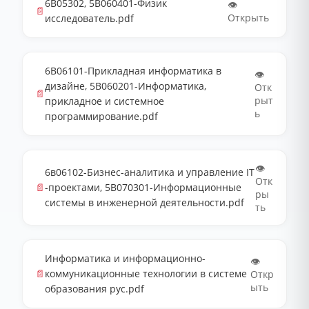
6В05302, 5В060401-Физик
👁️
📄
Открыть
исследователь.pdf
6В06101-Прикладная информатика в
👁️
дизайне, 5В060201-Информатика,
Отк
📄
рыт
прикладное и системное
ь
программирование.pdf
👁️
6в06102-Бизнес-аналитика и управление IT
Отк
📄
-проектами, 5В070301-Информационные
ры
системы в инженерной деятельности.pdf
ть
Информатика и информационно-
👁️
📄
коммуникационные технологии в системе
Откр
ыть
образования рус.pdf