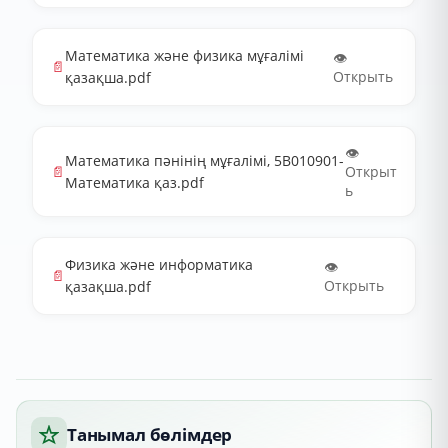
Математика және физика мұғалімі
👁️
📄
Открыть
қазақша.pdf
👁️
Математика пәнінің мұғалімі, 5В010901-
📄
Открыт
Математика қаз.pdf
ь
Физика және информатика
👁️
📄
Открыть
қазақша.pdf
Танымал бөлімдер