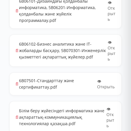
6В06101-Дизайндағы қолданбалы
👁️
информатика, 5В06201-Информатика,
Отк
📄
рыт
қолданбалы және жүйелік
ь
программалау.pdf
👁️
6В06102-Бизнес аналитика және IT-
Отк
📄
жобаларды басқару, 5В070301-Инженерлік
рыт
қызметтегі ақпараттық жүйелер.pdf
ь
6В07501-Стандарттау және
👁️
📄
Открыть
сертификаттау.pdf
👁️
Білім беру жүйесіндегі информатика және
Отк
📄
ақпараттық-коммуникациялық
рыт
технологиялар қазақша.pdf
ь