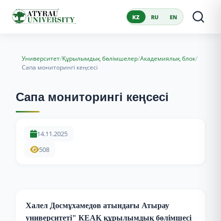
KZ
RU
EN
/
/
/
Университет
Құрылымдық бөлімшелер
Академиялық блок
Сапа мониторингі кеңсесі
Сапа мониторингі кеңсесі
14.11.2025
508
Халел Досмұхамедов атындағы Атырау
университеті" КЕАҚ құрылымдық бөлімшесі