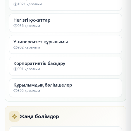
1021 қаралым
Негізгі құжаттар
936 қаралым
Университет құрылымы
902 қаралым
Корпоративтік басқару
901 қаралым
Құрылымдық бөлімшелер
895 қаралым
Жаңа бөлімдер