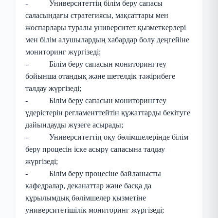
- Университеттің білім беру сапасы
саласындағы стратегиясы, мақсаттары мен
жоспарлары туралы университет қызметкерлері
мен білім алушылардың хабардар болу деңгейіне
мониторинг жүргізеді;
- Білім беру сапасын мониторингтеу
бойынша отандық және шетелдік тәжірибеге
талдау жүргізеді;
- Білім беру сапасын мониторингтеу
үдерістерін регламенттейтін құжаттарды бекітуге
дайындауды жүзеге асырады;
- Университеттің оқу бөлімшелерінде білім
беру процесін іске асыру сапасына талдау
жүргізеді;
- Білім беру процесіне байланысты
кафедралар, деканаттар және басқа да
құрылымдық бөлімшелер қызметіне
университетішілік мониторинг жүргізеді;