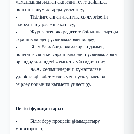
мамандандырылған аккредиттеуге дайындау
бойынша жұмыстарды үйлестіру;
- Тізілімге енген агенттіктер жүргізетін
аккредиттеу рәсіміне қатысу;
- Жүргізілген аккредиттеу бойынша сыртқы
сарапшылардың ұсынымдарын талдау;
- Білім беру бағдарламаларын дамыту
бойынша сыртқы сарапшылардың ұсынымдарын
орындау жөніндегі жұмысты ұйымдастыру;
- ЖОО бөлімшелерінің құжатталған
үдерістерді, әдістемелер мен нұсқаулықтарды
әзірлеу бойынша қызметті үйлестіру.
Негізгі функциялары:
- Білім беру процесін ұйымдастыру
мониторингі;