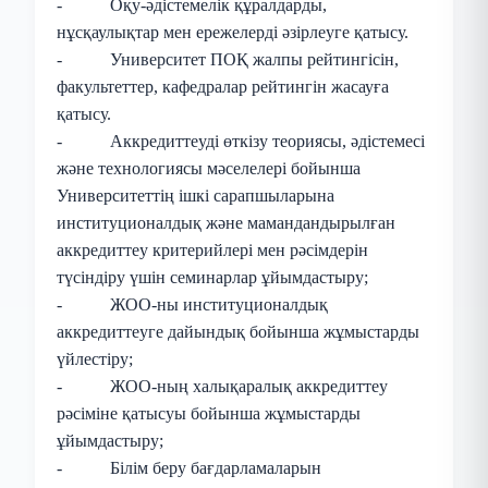
- Оқу-әдістемелік құралдарды,
нұсқаулықтар мен ережелерді әзірлеуге қатысу.
- Университет ПОҚ жалпы рейтингісін,
факультеттер, кафедралар рейтингін жасауға
қатысу.
- Аккредиттеуді өткізу теориясы, әдістемесі
және технологиясы мәселелері бойынша
Университеттің ішкі сарапшыларына
институционалдық және мамандандырылған
аккредиттеу критерийлері мен рәсімдерін
түсіндіру үшін семинарлар ұйымдастыру;
- ЖОО-ны институционалдық
аккредиттеуге дайындық бойынша жұмыстарды
үйлестіру;
- ЖОО-ның халықаралық аккредиттеу
рәсіміне қатысуы бойынша жұмыстарды
ұйымдастыру;
- Білім беру бағдарламаларын