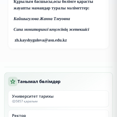
Құрылым басшысы,осы бөлімге қарасты
жауапты мамандар туралы мәліметтер:
Кайшыгулова Жанна Тлеуовна
Сапа мониторингі кеңсесінің жетекшісі
zh.kayshygulova@asu.edu.kz
Танымал бөлімдер
Университет тарихы
5857 қаралым
Ректор