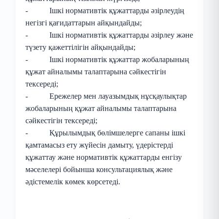
- Ішкі нормативтік құжаттарды әзірлеудің
негізгі қағидаттарын айқындайды;
- Ішкі нормативтік құжаттарды әзірлеу және
түзету қажеттілігін айқындайды;
- Ішкі нормативтік құжаттар жобаларының
құжат айналымы талаптарына сәйкестігін
тексереді;
- Ережелер мен лауазымдық нұсқаулықтар
жобаларының құжат айналымы талаптарына
сәйкестігін тексереді;
- Құрылымдық бөлімшелерге сапаны ішкі
қамтамасыз ету жүйесін дамыту, үдерістерді
құжаттау және нормативтік құжаттарды енгізу
мәселелері бойынша консультациялық және
әдістемелік көмек көрсетеді.