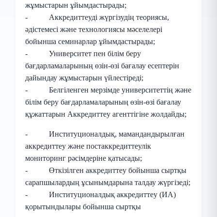
жұмыстарын ұйымдастырады;
- Аккредиттеуді жүргізудің теориясы,
әдістемесі және технологиясы мәселелері
бойынша семинарлар ұйымдастырады;
- Университет пен білім беру
бағдарламаларының өзін-өзі бағалау есептерін
дайындау жұмыстарын үйлестіреді;
- Белгіленген мерзімде университеттің және
білім беру бағдарламаларының өзін-өзі бағалау
құжаттарын Аккредиттеу агенттігіне жолдайды;
- Институционалдық, мамандандырылған
аккредиттеу және постаккредиттеулік
мониторинг рәсімдеріне қатысады;
- Өткізілген аккредиттеу бойынша сыртқы
сарапшылардың ұсынымдарына талдау жүргізеді;
- Институционалдық аккредиттеу (ИА)
қорытындылары бойынша сыртқы