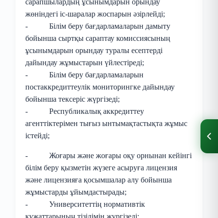
сарапшылардың ұсынымдарын орындау
жөніндегі іс-шаралар жоспарын әзірлейді;
- Білім беру бағдарламаларын дамыту
бойынша сыртқы сараптау комиссиясының
ұсынымдарын орындау туралы есептерді
дайындау жұмыстарын үйлестіреді;
- Білім беру бағдарламаларын
постаккредиттеулік мониторингке дайындау
бойынша тексеріс жүргізеді;
- Республикалық аккредиттеу
агенттіктерімен тығыз ынтымақтастықта жұмыс
істейді;
- Жоғары және жоғары оқу орнынан кейінгі
білім беру қызметін жүзеге асыруға лицензия
және лицензияға қосымшалар алу бойынша
жұмыстарды ұйымдастырады;
- Университеттің нормативтік
құжаттарының тізілімін жүргізеді;