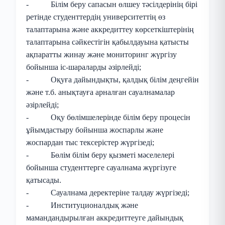
- Білім беру сапасын өлшеу тәсілдерінің бірі
ретінде студенттердің университеттің өз
талаптарына және аккредиттеу көрсеткіштерінің
талаптарына сәйкестігін қабылдауына қатысты
ақпаратты жинау және мониторинг жүргізу
бойынша іс-шараларды әзірлейді;
- Оқуға дайындықты, қалдық білім деңгейін
және т.б. анықтауға арналған сауалнамалар
әзірлейді;
- Оқу бөлімшелерінде білім беру процесін
ұйымдастыру бойынша жоспарлы және
жоспардан тыс тексерістер жүргізеді;
- Бөлім білім беру қызметі мәселелері
бойынша студенттерге сауалнама жүргізуге
қатысады.
- Сауалнама деректеріне талдау жүргізеді;
- Институционалдық және
мамандандырылған аккредиттеуге дайындық