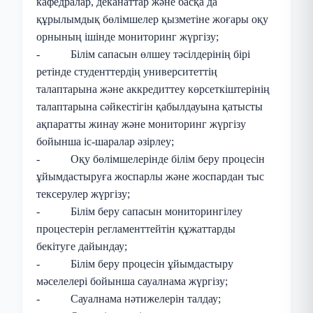
кафедралар, деканаттар және басқа да
құрылымдық бөлімшелер қызметіне жоғары оқу
орнының ішінде мониторинг жүргізу;
- Білім сапасын өлшеу тәсілдерінің бірі
ретінде студенттердің университеттің
талаптарына және аккредиттеу көрсеткіштерінің
талаптарына сәйкестігін қабылдауына қатысты
ақпаратты жинау және мониторинг жүргізу
бойынша іс-шаралар әзірлеу;
- Оқу бөлімшелерінде білім беру процесін
ұйымдастыруға жоспарлы және жоспардан тыс
тексерулер жүргізу;
- Білім беру сапасын мониторингілеу
процестерін регламенттейтін құжаттарды
бекітуге дайындау;
- Білім беру процесін ұйымдастыру
мәселелері бойынша сауалнама жүргізу;
- Сауалнама нәтижелерін талдау;