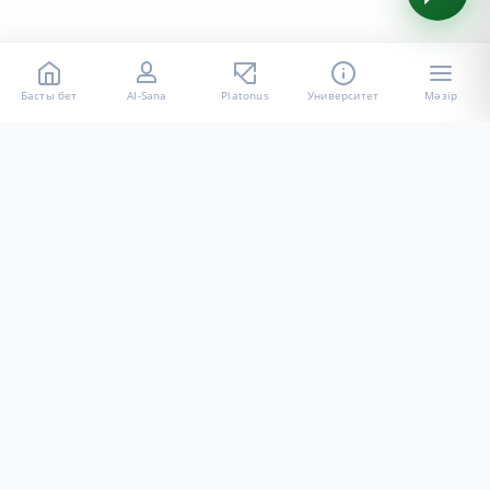
Басты бет
AI-Sana
Platonus
Университет
Мәзір
«Халел Досмұхамедов атындағы АУ» КЕ АҚ ресми интернет
ресурсы