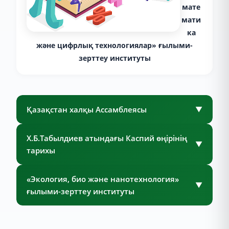
мате
мати
ка
және цифрлық технологиялар» ғылыми-
зерттеу институты
Қазақстан халқы Ассамблеясы
▼
Х.Б.Табылдиев атындағы Каспий өңірінің
▼
тарихы
«Экология, био және нанотехнология»
▼
ғылыми-зерттеу институты