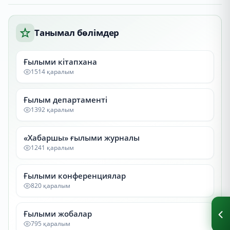
Танымал бөлімдер
Ғылыми кітапхана
1514 қаралым
Ғылым департаменті
1392 қаралым
«Хабаршы» ғылыми журналы
1241 қаралым
Ғылыми конференциялар
820 қаралым
Ғылыми жобалар
795 қаралым