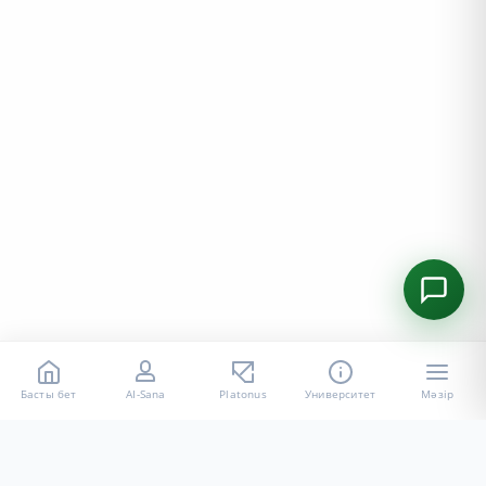
Басты бет
AI-Sana
Platonus
Университет
Мәзір