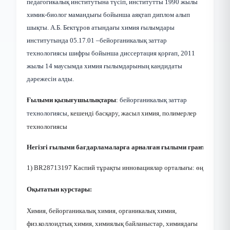
педагогикалық институтына түсіп, институтты 1990 жылы
химик-биолог мамандығы бойынша аяқтап диплом алып
шықты. А.Б. Бектұров атындағы химия ғылымдары
институтында 05.17.01 –бейорганикалық заттар
технологиясы шифры бойынша диссертация қорғап, 2011
жылы 14 маусымда химия ғылымдарының кандидаты
дәрежесін алды.
Ғылыми қызығушылықтары
:
бейорганикалық заттар
технологиясы
, кешенді басқару, жасыл химия, полимерлер
технологиясы
Негізгі ғылыми бағдарламаларға арналған ғылыми гранттар
:
1) BR28713197 Каспий тұрақты инновациялар орталығы: өңірдің неғ
Оқытатын курстары:
Химия, бейорганикалық химия, органикалық химия,
физ.коллоидтық химия, химиялық байланыстар, химиядағы