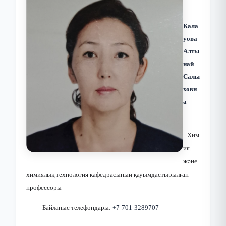
Кала
уова
Алты
най
Салы
ховн
а
Хим
ия
және
химиялық технология кафедрасының қауымдастырылған
профессоры
Байланыс телефондары: 
+7-701-
3289707