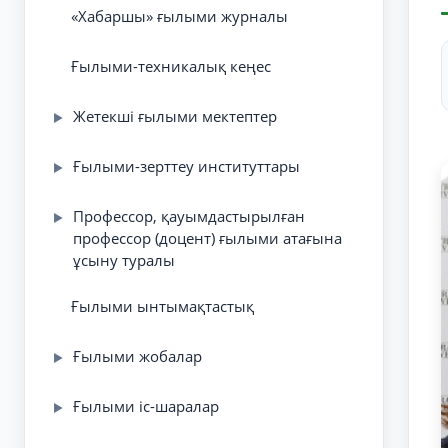
«Хабаршы» ғылыми журналы
Ғылыми-техникалық кеңес
Жетекші ғылыми мектептер
▶
Ғылыми-зерттеу институттары
▶
Профессор, қауымдастырылған
▶
профессор (доцент) ғылыми атағына
ұсыну туралы
Ғылыми ынтымақтастық
Ғылыми жобалар
▶
Ғылыми іс-шаралар
▶