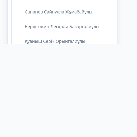
Сапанов Сайпулла Жұмабайұлы
Бердіғожин Лесқали Базарғалиұлы
Қуаныш Серік Орынғалиұлы
Джумагельдиев Эдуард Тулегенович
Аралбаев Алпысбай Сейтқалиұлы
Мұхитов Қабибек Сәдірұлы
Утешкалиева Айгуль Мадениетовна
Абдол Элеонора Досжанқызы
Шугаева Гулшат Конратовна