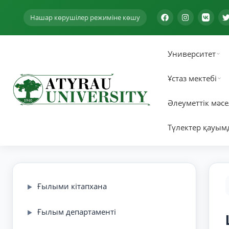
Нашар көрушілер режиміне көшу
Университет
Ұстаз мектебі
Әлеуметтік мәсе
Түлектер қауым
Ғылыми кітапхана
▶
Ғылым департаменті
▶