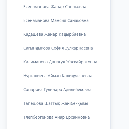
Есенаманова Жанар Санаковна
Есенаманова Мансия Санаковна
Кадашева Жанар Кадырбаевна
Сагындыкова София Зулхарнаевна
Калиманова Данагул Жаскайратовна
Нургалиева Айман Калидуллаевна
Сапарова Гульнара Адильбековна
Тапешова Шаттық Жанібекқызы
Тлепбергенова Анар Ерсаиновна