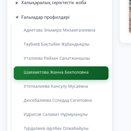
Халықаралық серіктестік жоба
▶
Ғалымдар профилдері
▼
Адиетова Эльмира Мизамгалиевна
Таубаев Бақтыбек Жұбандыкұлы
Уталиева Райхан Сағытжанқызы
Шаяхметова Жанна Бекполовна
Утепкалиева Кансулу Мусаевна
Дюсебалиева Соледад Сагиповна
Идрисов Саламат Нұрмұханұлы
Турдалиев Әділбек Олжабайұлы