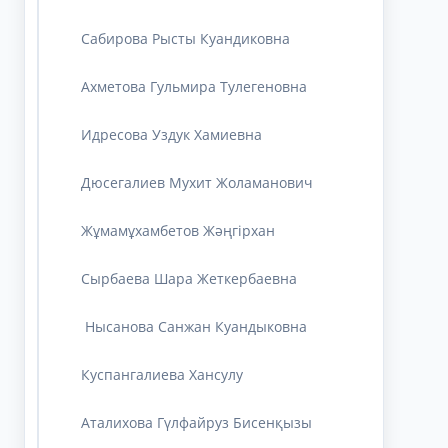
Сабирова Рысты Куандиковна
Ахметова Гульмира Тулегеновна
Идресова Уздук Хамиевна
Дюсегалиев Мухит Жоламанович
Жұмамұхамбетов Жәңгірхан
Cырбаева Шара Жеткербаевна
Нысанова Санжан Куандыковна
Куспангалиева Хансулу
Аталихова Гүлфайруз Бисенқызы