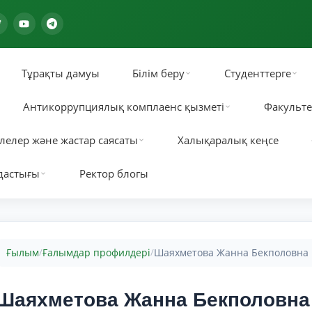
Тұрақты дамуы
Білім беру
Студенттерге
Антикоррупциялық комплаенс қызметі
Факульте
лелер және жастар саясаты
Халықаралық кеңсе
дастығы
Ректор блогы
Ғылым
Ғалымдар профилдері
Шаяхметова Жанна Бекполовна
/
/
Шаяхметова Жанна Бекполовна