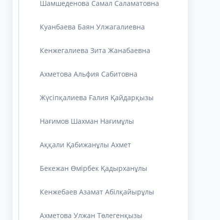
Шамшеденова Самал Саламатовна
Куанбаева Баян Улжагалиевна
Кенжегалиева Зита Жанабаевна
Ахметова Альфия Сабитовна
Жүсіпқалиева Ғалия Қайдарқызы
Нағимов Шахман Нағимұлы
Аққали Қабижанұлы Ахмет
Бекежан Өмірбек Қадырханұлы
Кенжебаев Азамат Абілқайырұлы
Ахметова Улжан Төлегенқызы