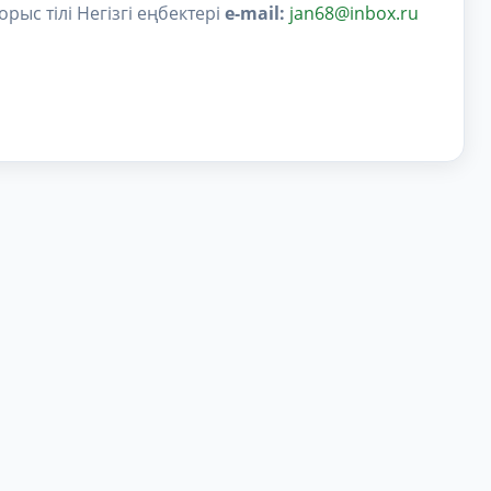
 орыс тілі Негізгі еңбектері
e-mail:
jan68@inbox.ru