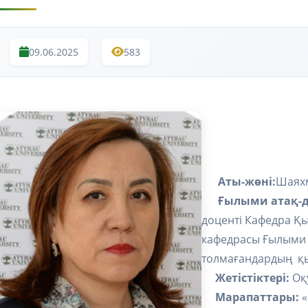
09.06.2025
583
Аты-жөні:
Шаяхм
Ғылыми атақ-дә
доценті Кафедра Қ
кафедрасы Ғылыми 
толмағандардың қ
Жетістіктері:
Оқ
Марапаттары:
«