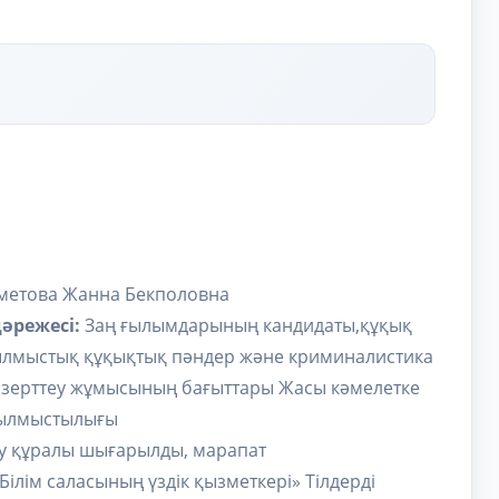
етова Жанна Бекполовна
режесі:
Заң ғылымдарының кандидаты,құқық
ылмыстық құқықтық пәндер және криминалистика
зерттеу жұмысының бағыттары Жасы кәмелетке
ылмыстылығы
у құралы шығарылды, марапат
Білім саласының үздік қызметкері» Тілдерді