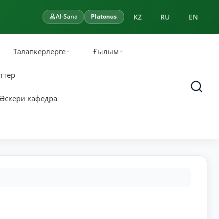
KZ
RU
EN
AI-Sana
Platonus
Талапкерлерге
Ғылым
ттер
Әскери кафедра