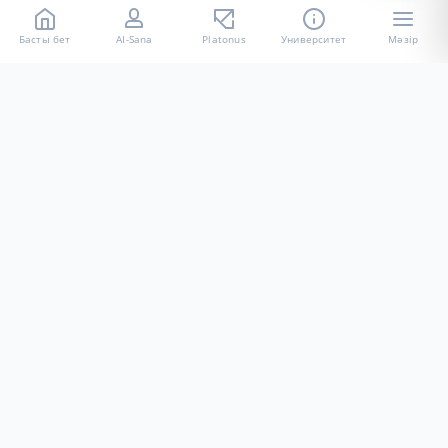
Басты бет
AI-Sana
Platonus
Университет
Мәзір
«Халел Досмұхамедов атындағы АУ» КЕ АҚ ресми интернет
ресурсы