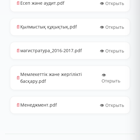
📄
Есеп және аудит.pdf
👁️ Открыть
📄
Қылмыстық құқықтық.pdf
👁️ Открыть
📄
магистратура_2016-2017.pdf
👁️ Открыть
Мемлекеттік және жергілікті
👁️
📄
Открыть
басқару.pdf
📄
Менеджмент.pdf
👁️ Открыть