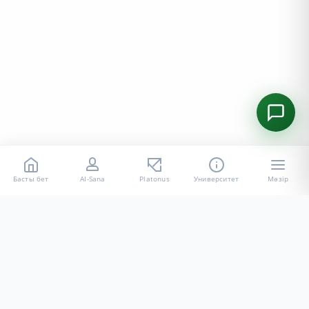
Басты бет
AI-Sana
Platonus
Университет
Мәзір