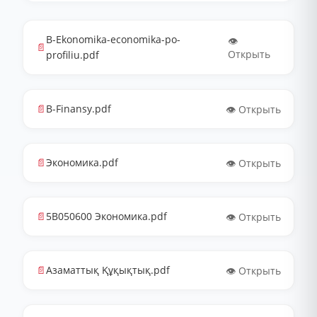
B-Ekonomika-economika-po-
👁️
📄
Открыть
profiliu.pdf
📄
B-Finansy.pdf
👁️ Открыть
📄
Экономика.pdf
👁️ Открыть
📄
5В050600 Экономика.pdf
👁️ Открыть
📄
Азаматтық Құқықтық.pdf
👁️ Открыть