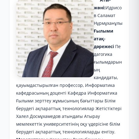
жөні:
Идрисо
в Саламат
Нұрмұханұлы
Ғылыми
атақ-
дәрежесі
Пе
дагогика
ғылымдарын
ың
кандидаты,
қауымдастырылған профессор, Информатика
кафедрасының доценті Кафедра Информатика
Ғылыми зерттеу жұмысының бағыттары Білім
берудегі ақпараттық технологиялар Жетістіктері
Халел Досмұхамедов атындағы Атырау
мемлекеттік университетінің оқу үдерісіне білім
берудегі ақпараттық технологияларды енгізу.