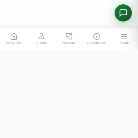
Басты бет
AI-Sana
Platonus
Университет
Мәзір
«Халел Досмұхамедов атындағы АУ» КЕ АҚ ресми интернет
ресурсы