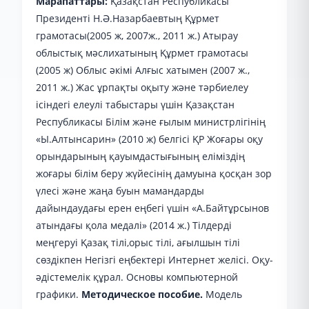
Марапаттары:
Қазақстан Республикасы
Президенті Н.Ә.Назарбаевтың Құрмет
грамотасы(2005 ж, 2007ж., 2011 ж.) Атырау
облыстық мәслихатының Құрмет грамотасы
(2005 ж) Облыс әкімі Алғыс хатымен (2007 ж.,
2011 ж.) Жас ұрпақты оқыту және тәрбиелеу
ісіндегі елеулі табыстары үшін Қазақстан
Республикасы Білім және ғылым министрлігінің
«Ы.Алтынсарин» (2010 ж) белгісі ҚР Жоғары оқу
орындарының қауымдастығының еліміздің
жоғары білім беру жүйесінің дамуына қосқан зор
үлесі және жаңа буын мамандарды
дайындаудағы ерен еңбегі үшін «А.Байтұрсынов
атындағы қола медалі» (2014 ж.) Тілдерді
меңгеруі Қазақ тілі,орыс тілі, ағылшын тілі
сөздікпен Негізгі еңбектері Интернет желісі. Оқу-
әдістемелік құрал. Основы компьютерной
графики.
Методическое пособие.
Модель