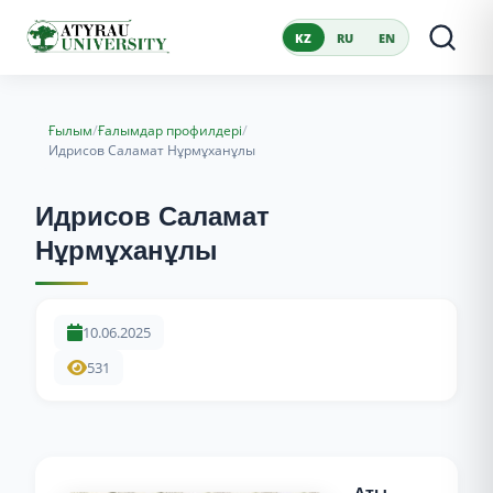
KZ
RU
EN
/
/
Ғылым
Ғалымдар профилдері
Идрисов Саламат Нұрмұханұлы
Идрисов Саламат
Нұрмұханұлы
10.06.2025
531
Аты-