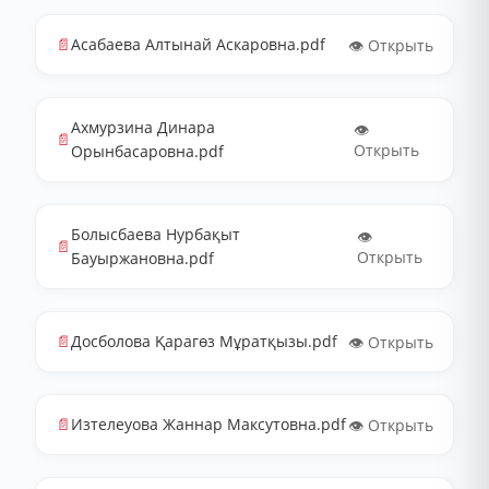
📄
Асабаева Алтынай Аскаровна.pdf
👁️ Открыть
Ахмурзина Динара
👁️
📄
Открыть
Орынбасаровна.pdf
Болысбаева Нурбақыт
👁️
📄
Открыть
Бауыржановна.pdf
📄
Досболова Қарагөз Мұратқызы.pdf
👁️ Открыть
📄
Изтелеуова Жаннар Максутовна.pdf
👁️ Открыть