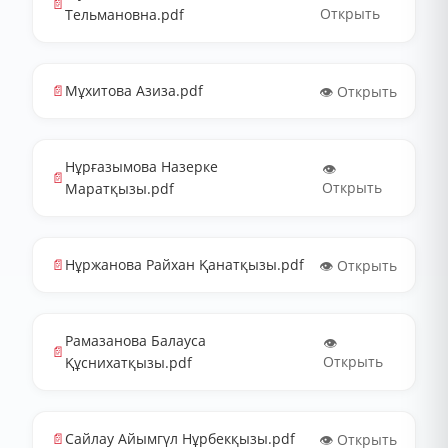
📄
Открыть
Тельмановна.pdf
📄
Мұхитова Азиза.pdf
👁️ Открыть
Нұрғазымова Назерке
👁️
📄
Открыть
Маратқызы.pdf
📄
Нұржанова Райхан Қанатқызы.pdf
👁️ Открыть
Рамазанова Балауса
👁️
📄
Открыть
Құснихатқызы.pdf
📄
Сайлау Айымгүл Нұрбекқызы.pdf
👁️ Открыть