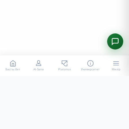
Басты бет
AI-Sana
Platonus
Университет
Мәзір