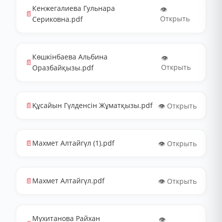
Кенжегалиева Гульнара
👁️
📄
Открыть
Сериковна.pdf
Көшкінбаева Альбина
👁️
📄
Открыть
Оразбайқызы.pdf
📄
Құсайын Гүлденсін Жұматқызы.pdf
👁️ Открыть
📄
Махмет Алтайгүл (1).pdf
👁️ Открыть
📄
Махмет Алтайгүл.pdf
👁️ Открыть
Мухитанова Райхан
👁️