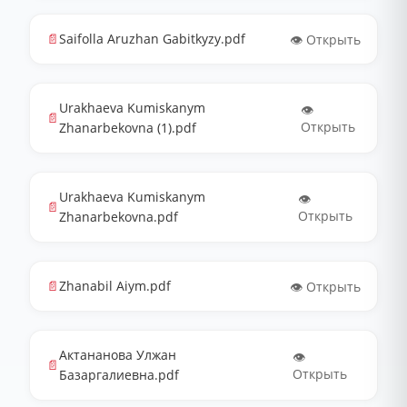
📄
Saifolla Aruzhan Gabitkyzy.pdf
👁️ Открыть
Urakhaeva Kumiskanym
👁️
📄
Открыть
Zhanarbekovna (1).pdf
Urakhaeva Kumiskanym
👁️
📄
Открыть
Zhanarbekovna.pdf
📄
Zhanabil Aiym.pdf
👁️ Открыть
Актананова Улжан
👁️
📄
Открыть
Базаргалиевна.pdf