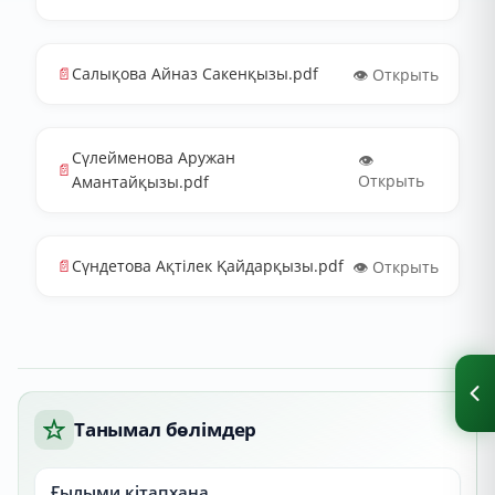
📄
Салықова Айназ Сакенқызы.pdf
👁️ Открыть
Сүлейменова Аружан
👁️
📄
Открыть
Амантайқызы.pdf
📄
Сүндетова Ақтілек Қайдарқызы.pdf
👁️ Открыть
Танымал бөлімдер
Ғылыми кітапхана