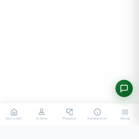
Басты бет
AI-Sana
Platonus
Университет
Мәзір