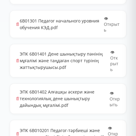
👁️
6В01301 Педагог начального уровния
📄
Открыт
обучения КЭД.pdf
ь
👁️
ЭПК 6В01401 Дене шынықтыру пәнінің
Отк
📄
мұғалімі және таңдаған спорт түрінің
рыт
жаттықтырушысы.pdf
ь
ЭПК 6В01402 Алғашқы әскери және
👁️
📄
технологиялық дене шынықтыру
Откр
ыть
дайындық мұғалімі.pdf
👁️
ЭПК 6В010201 Педагог-тәрбиеші және
📄
Откр