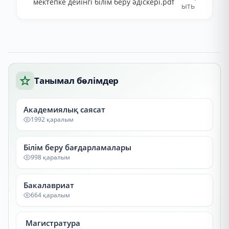
мектепке дейінгі білім беру әдіскері.pdf
ыть
Танымал бөлімдер
Академиялық саясат
1992 қаралым
Білім беру бағдарламалары
998 қаралым
Бакалавриат
664 қаралым
Магистратура