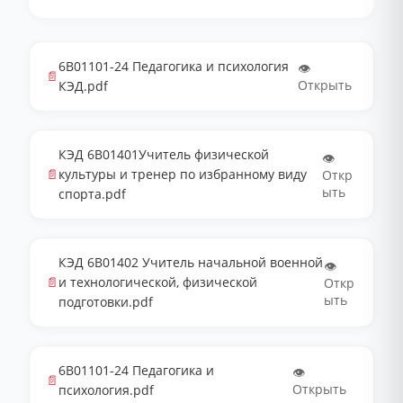
6В01101-24 Педагогика и психология
👁️
📄
Открыть
КЭД.pdf
КЭД 6В01401Учитель физической
👁️
📄
культуры и тренер по избранному виду
Откр
ыть
спорта.pdf
КЭД 6В01402 Учитель начальной военной
👁️
📄
и технологической, физической
Откр
ыть
подготовки.pdf
6В01101-24 Педагогика и
👁️
📄
Открыть
психология.pdf