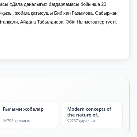
сы «Дала даналығы» бағдарламасы бойынша 20
айқызы, жобаға қатысушы Бибіхан Ғазымова, Сабыржан
тапқали, Айдана Табылдиева, Әбіл Нығметовтер түсті.
Ғылыми жобалар
Modern concepts of
the nature of
chemical bonding:
795 қаралым
737 қаралым
from ionic to metallic
bond