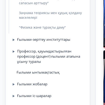
сапасын арттыру"
Заңнама теориясы мен құқық қолдану
мәселелері
"Физика және тұрақты даму"
Ғылыми-зерттеу институттары
▶
Профессор, қауымдастырылған
▶
профессор (доцент) ғылыми атағына
ұсыну туралы
Ғылыми ынтымақтастық
Ғылыми жобалар
▶
Ғылыми іс-шаралар
▶