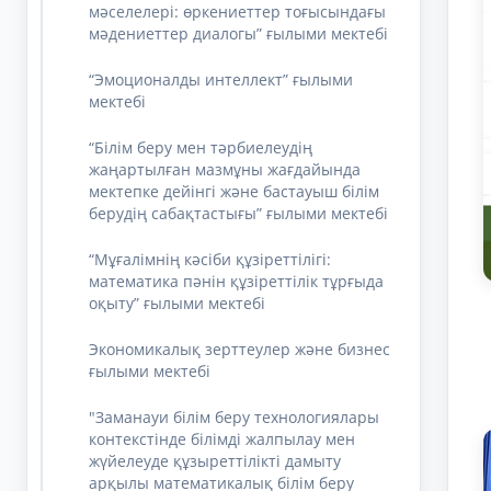
мәселелері: өркениеттер тоғысындағы
мәдениеттер диалогы” ғылыми мектебі
“Эмоционалды интеллект” ғылыми
мектебі
“Білім беру мен тәрбиелеудің
жаңартылған мазмұны жағдайында
мектепке дейінгі және бастауыш білім
берудің сабақтастығы” ғылыми мектебі
“Мұғалімнің кәсіби құзіреттілігі:
математика пәнін құзіреттілік тұрғыда
оқыту” ғылыми мектебі
Экономикалық зерттеулер және бизнес
ғылыми мектебі
"Заманауи білім беру технологиялары
контекстінде білімді жалпылау мен
жүйелеуде құзыреттілікті дамыту
арқылы математикалық білім беру