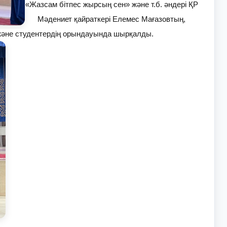
«Жазсам бітпес жырсың сен» және т.б. әндері ҚР
Мәдениет қайраткері Елемес Мағазовтың,
әне студентердің орындауында шырқалды.