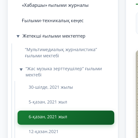
«Хабаршы» ғылыми журналы
Ғылыми-техникалық кеңес
Жетекші ғылыми мектептер
▼
“Мультимедиалық журналистика”
ғылыми мектебі
“Жас музыка зерттеушілер” ғылыми
▼
мектебі
30-шілде, 2021 жылы
5-қазан, 2021 жыл
6-қазан, 2021 жыл
12-қазан.2021