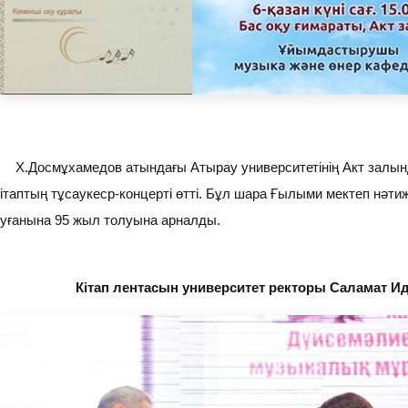
Х.Досмұхамедов атындағы Атырау университетінің Акт залынд
кітаптың тұсаукеср-концерті өтті. Бұл шара Ғылыми мектеп нәти
туғанына 95 жыл толуына арналды.
Кітап лентасын университет ректоры Саламат И