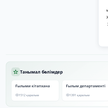
Танымал бөлімдер
Ғылыми кітапхана
Ғылым департаменті
1512 қаралым
1391 қаралым