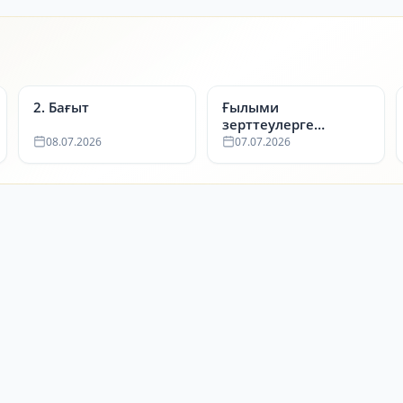
2. Бағыт
Ғылыми
зерттеулерге
арналған
08.07.2026
07.07.2026
мемлекеттік сатып
алулар тізімі