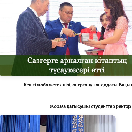
Кешті жоба жетекшісі, өнертану кандидаты Бақы
Жобаға қатысушы студенттер ректор