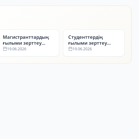
Магистранттардың
Студенттердің
ғылыми зерттеу
ғылыми зерттеу
жұмыстары
жұмыстары
19.06.2026
19.06.2026
бойынша
бойынша
жүлдегерлер
жүлдегерлер