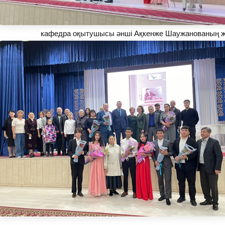
кафедра оқытушысы әнші Ақкенже Шаужанованың ж