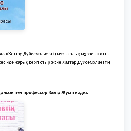
а «Хаттар Дүйсемәлиевтің музыкалық мұрасы» атты
жесінде жарық көріп отыр және Хаттар Дүйсемәлиевтің
дрисов пен профессор Қадір Жүсіп қиды.