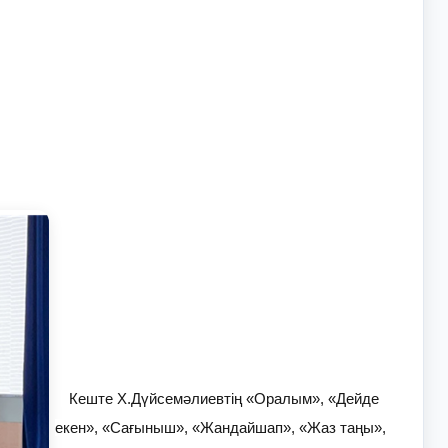
Кеште Х.Дүйсемәлиевтің «Оралым», «Дейде
екен», «Сағыныш», «Жандайшап», «Жаз таңы»,