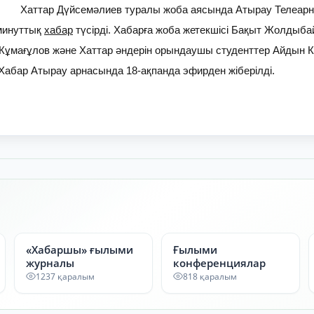
Хаттар Дүйсемәлиев туралы жоба аясында Атырау Телеарна
минуттық
хабар
түсірді. Хабарға жоба жетекшісі Бақыт Жолдыб
Жұмағұлов және Хаттар әндерін орындаушы студенттер Айдын Кі
Хабар Атырау арнасында 18-ақпанда эфирден жіберілді.
«Хабаршы» ғылыми
Ғылыми
журналы
конференциялар
1237 қаралым
818 қаралым