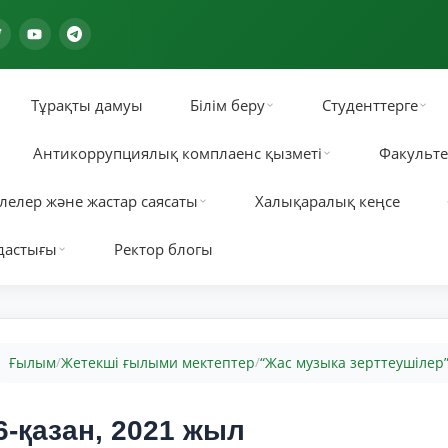
Тұрақты дамуы
Білім беру
Студенттерге
Антикоррупциялық комплаенс қызметі
Факульте
лелер және жастар саясаты
Халықаралық кеңсе
дастығы
Ректор блогы
Ғылым
Жетекші ғылыми мектептер
“Жас музыка зерттеушілер
/
/
6-қазан, 2021 жыл