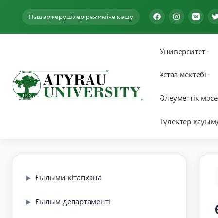
Нашар көрушілер режиміне көшу
Университет
Ұстаз мектебі
Әлеуметтік мәсе
Түлектер қауым
Ғылыми кітапхана
▶
Ғылым департаменті
▶