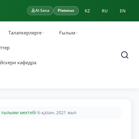
KZ
RU
EN
AI-Sana
Platonus
Талапкерлерге
Ғылым
ттер
Әскери кафедра
” ғылыми мектебі
6-қазан, 2021 жыл
/