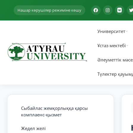
Нашар көрушілер режиміне көшу
Университет
Ұстаз мектебі
Әлеуметтік мәсе
Түлектер қауым
Сыбайлас жемқорлыққа қарсы
комплаенс-қызмет
Жедел желі