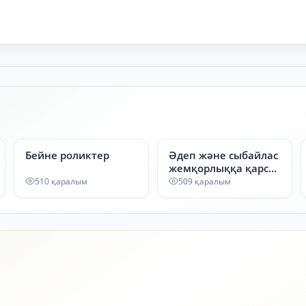
Бейне роликтер
Әдеп және сыбайлас
жемқорлыққа қарсы
кеңес
510 қаралым
509 қаралым