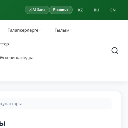
KZ
RU
EN
AI-Sana
Platonus
Талапкерлерге
Ғылым
ттер
Әскери кафедра
 құжаттары
ры