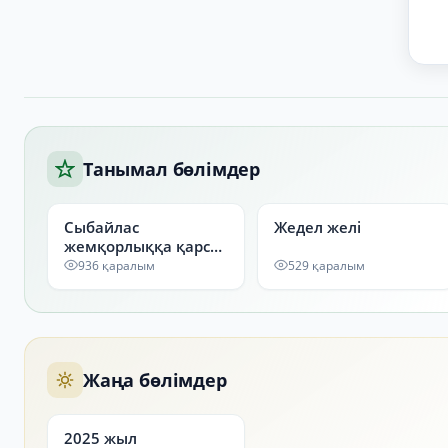
Танымал бөлімдер
Сыбайлас
Жедел желі
жемқорлыққа қарсы
комплаенс-қызмет
936 қаралым
529 қаралым
Жаңа бөлімдер
2025 жыл