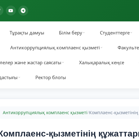
Тұрақты дамуы
Білім беру
Студенттерге
Антикоррупциялық комплаенс қызметі
Факульте
лелер және жастар саясаты
Халықаралық кеңсе
дастығы
Ректор блогы
Антикоррупциялық комплаенс қызметі
Комплаенс-қызметінің
/
Комплаенс-қызметінің құжатта