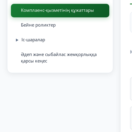
Комплаенс-қызметінің құжаттары
Бейне роликтер
Іс-шаралар
▶
Әдеп және сыбайлас жемқорлыққа
қарсы кеңес