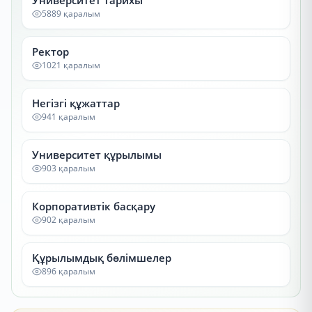
Университет тарихы
5889 қаралым
Ректор
1021 қаралым
Негізгі құжаттар
941 қаралым
Университет құрылымы
903 қаралым
Корпоративтік басқару
902 қаралым
Құрылымдық бөлімшелер
896 қаралым