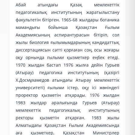
Абай атындағы Қазақ мемлекеттік
педагогикалық институтының жаратылыстану
факультетін бітірген. 1965-68 жылдары ботаника
мамандығы бойынша Қазақстан Ғылым
Академиясының аспирантурасын бітіріп, сол
жылы биология ғылымымдарының кандидаттық
диссертациясын сәтті қорғаған соң, осы жоғары
оқу орнында ғылыми қызметкер еңбек етеді.
1970 жылдан бастап 1976 жылға дейін Гурьев
(Атырау) педагогика институтының (қазіргі
Х.Досмұхамедов атындағы Атырау мемлекеттік
университеті) ғылыми істер, оқу ісі жөніндегі
проректор қызметін атқарады. 1976 жылдан
1983 жылдар аралығында Гурьев (Атырау)
мемлекеттік педагогикалық институтының
ректоры қызметін атқарған. 1983 жылы
Алматыдағы Қазақстан Ғылым Академиясында
аға қызметкер, Қазақстан Министрлер