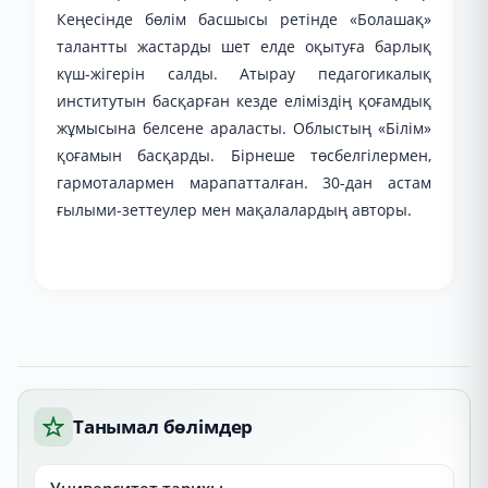
Кеңесінде бөлім басшысы ретінде «Болашақ»
талантты жастарды шет елде оқытуға барлық
күш-жігерін салды. Атырау педагогикалық
институтын басқарған кезде еліміздің қоғамдық
жұмысына белсене араласты. Облыстың «Білім»
қоғамын басқарды. Бірнеше төсбелгілермен,
гармоталармен марапатталған. 30-дан астам
ғылыми-зеттеулер мен мақалалардың авторы.
Танымал бөлімдер