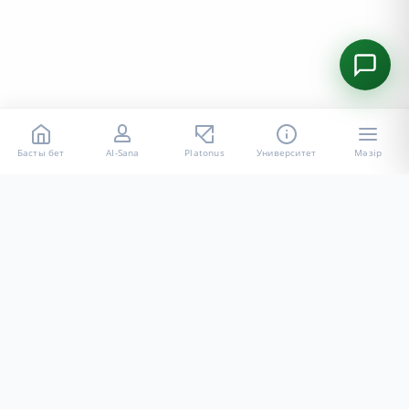
Басты бет
AI-Sana
Platonus
Университет
Мәзір
«Халел Досмұхамедов атындағы АУ» КЕ АҚ ресми интернет
ресурсы