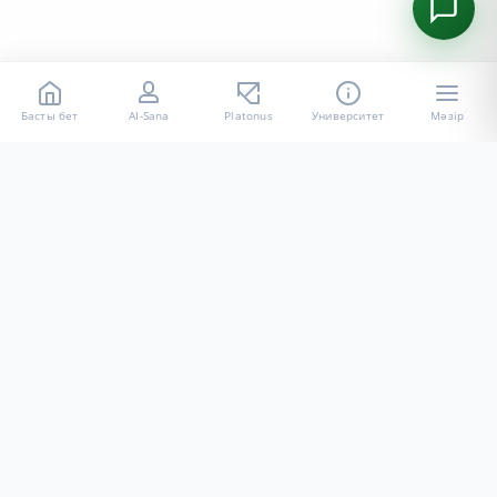
Басты бет
AI-Sana
Platonus
Университет
Мәзір
«Халел Досмұхамедов атындағы АУ» КЕ АҚ ресми интернет
ресурсы