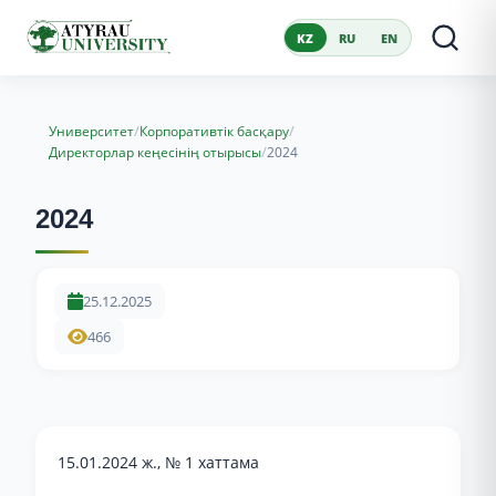
KZ
RU
EN
/
/
Университет
Корпоративтік басқару
/
Директорлар кеңесінің отырысы
2024
2024
25.12.2025
466
15.01.2024 ж., № 1 хаттама