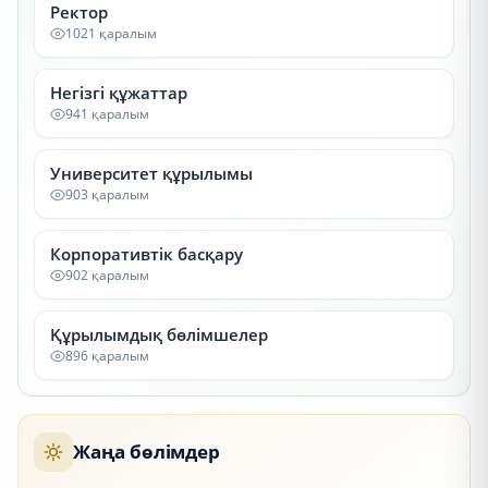
Ректор
1021 қаралым
Негізгі құжаттар
941 қаралым
Университет құрылымы
903 қаралым
Корпоративтік басқару
902 қаралым
Құрылымдық бөлімшелер
896 қаралым
Жаңа бөлімдер