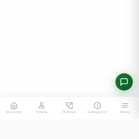
Басты бет
AI-Sana
Platonus
Университет
Мәзір