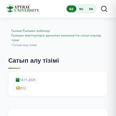
KZ
RU
EN
/
/
Ғылым
Ғылыми жобалар
Ғылыми зерттеулерге арналған мемлекеттік сатып алулар
тізімі
/
Сатып алу тізімі
Сатып алу тізімі
18.11.2025
512