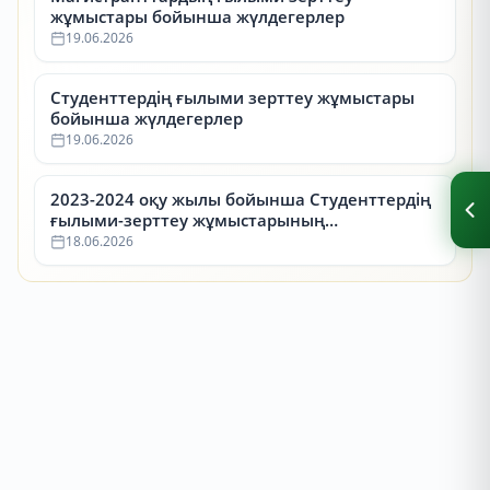
жұмыстары бойынша жүлдегерлер
19.06.2026
Студенттердің ғылыми зерттеу жұмыстары
бойынша жүлдегерлер
19.06.2026
2023-2024 оқу жылы бойынша Студенттердің
ғылыми-зерттеу жұмыстарының
республикалық конкурсының (СҒЗЖ)
18.06.2026
жүлдегерлері