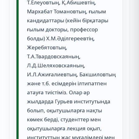
Т.Елеуовтың, Қ.Абишевтің,
Мархабат Томановтың, ғылым
кандидаттары (кейін бірқатары
ғылым докторы, профессор
болды) Х.М.Әділгереевтің,
Жеребятовтың,
Т.А.Твардовскаяның,
Л.Д.Шеляховскаяның,
И.Л.Ажиғалиевтың, Бакшиловтың
және т.б. есімдерін ілтипатпен
атауға тиістіміз. Олар әр
жылдарда Гурьев институтында
болып, оқытушыларға нақты
көмек берді, студенттер мен
оқытушыларға лекция оқып,
институттың жас мұғалімдері мен