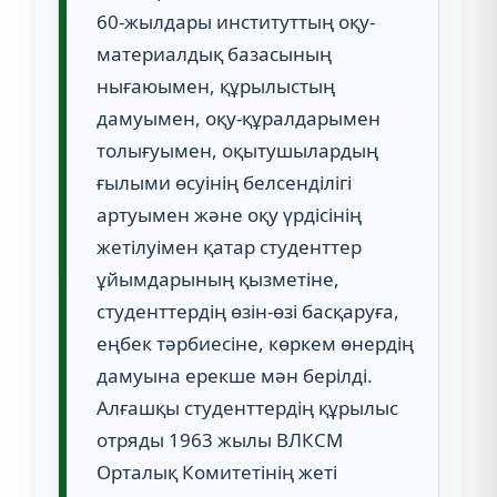
60-жылдары институттың оқу-
материалдық базасының
нығаюымен, құрылыстың
дамуымен, оқу-құралдарымен
толығуымен, оқытушылардың
ғылыми өсуінің белсенділігі
артуымен және оқу үрдісінің
жетілуімен қатар студенттер
ұйымдарының қызметіне,
студенттердің өзін-өзі басқаруға,
еңбек тәрбиесіне, көркем өнердің
дамуына ерекше мән берілді.
Алғашқы студенттердің құрылыс
отряды 1963 жылы ВЛКСМ
Орталық Комитетінің жеті