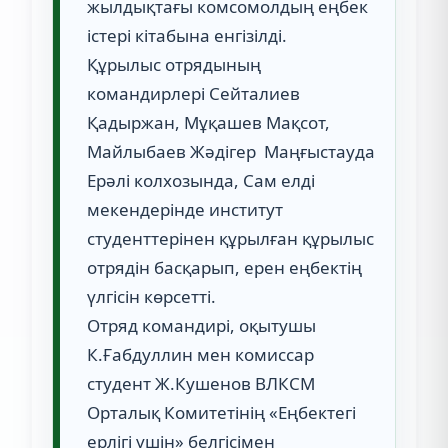
жылдықтағы комсомолдың еңбек
істері кітабына енгізілді.
Құрылыс отрядының
командирлері Сейталиев
Қадыржан, Мұқашев Мақсот,
Майлыбаев Жәдігер Маңғыстауда
Ерәлі колхозында, Сам елді
мекендерінде институт
студенттерінен құрылған құрылыс
отрядін басқарып, ерен еңбектің
үлгісін көрсетті.
Отряд командирі, оқытушы
К.Ғабдуллин мен комиссар
студент Ж.Кушенов ВЛКСМ
Орталық Комитетінің «Еңбектегі
ерлігі үшін» белгісімен