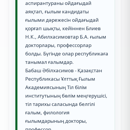
аспирантураны ойдағыдай
аяқтап, ғылым кандидаты
ғылыми дәрежесін ойдағыдай
қорғап шықты, кейіннен Блиев
Н.К., Абилхасимовтар Б.А. ғылым
докторлары, профессорлар
болды. Бүгінде олар республикаға
танымал ғалымдар.
Бабаш Әбілхасимов - Қазақстан
Республикасы Ұлттық Ғылым
Академиясының Тіл білім
институтының бөлім меңгерушісі,
тіл тарихы саласында белгілі
ғалым, филология
ғылымдарының докторы,
профессор.