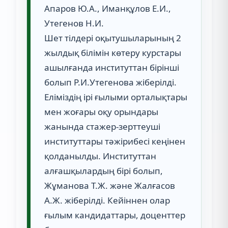
Апаров Ю.А., Иманқұлов Е.И.,
Утегенов Н.И.
Шет тілдері оқытушыларының 2
жылдық білімін көтеру курстары
ашылғанда институттан бірінші
болып Р.И.Утегенова жіберілді.
Еліміздің ірі ғылыми орталықтары
мен жоғары оқу орындары
жанында стажер-зерттеуші
институттары тәжірибесі кеңінен
қолданылды. Институттан
алғашқылардың бірі болып,
Жұманова Т.Ж. және Жалғасов
А.Ж. жіберілді. Кейіннен олар
ғылым кандидаттары, доценттер