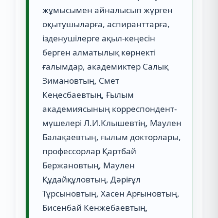
жұмысымен айналысып жүрген
оқытушыларға, аспиранттарға,
ізденушілерге ақыл-кеңесін
берген алматылық көрнекті
ғалымдар, академиктер Салық
Зимановтың, Смет
Кеңесбаевтың, Ғылым
академиясының корреспондент-
мүшелері Л.И.Клышевтің, Маулен
Балақаевтың, ғылым докторлары,
профессорлар Қартбай
Бержановтың, Маулен
Құдайқұловтың, Дәріғұл
Тұрсыновтың, Хасен Арғыновтың,
Бисенбай Кенжебаевтың,