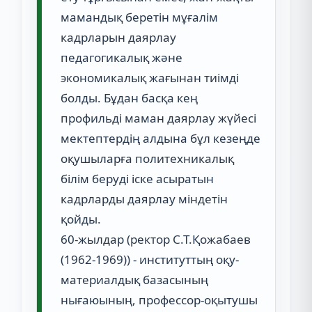
мамандық беретін мұғалім
кадрларын даярлау
педагогикалық және
экономикалық жағынан тиімді
болды. Бұдан басқа кең
профильді маман даярлау жүйесі
мектептердің алдына бұл кезеңде
оқушыларға политехникалық
білім беруді іске асыратын
кадрларды даярлау міндетін
қойды.
60-жылдар (ректор С.Т.Қожабаев
(1962-1969)) - институттың оқу-
материалдық базасының
нығаюының, профессор-оқытушы