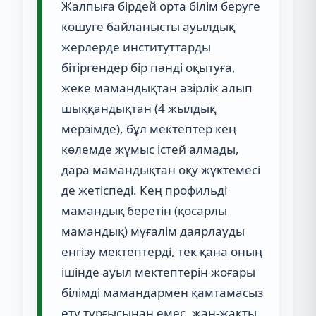
Жалпыға бірдей орта білім беруге
көшуге байланысты ауылдық
жерлерде институттарды
бітіргендер бір пәнді оқытуға,
жеке мамандықтан әзірлік алып
шыққандықтан (4 жылдық
мерзімде), бұл мектептер кең
көлемде жұмыс істей алмады,
дара мамандықтан оқу жүктемесі
де жетіспеді. Кең профильді
мамандық беретін (қосарлы
мамандық) мұғалім даярлауды
енгізу мектептерді, тек қана оның
ішінде ауыл мектептерін жоғары
білімді мамандармен қамтамасыз
ету тұрғысынан емес, жан-жақты