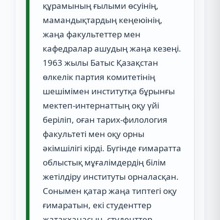
құрамының ғылыми өсуінің,
мамандықтардың кеңеюінің,
жаңа факультеттер мен
кафедралар ашудың жаңа кезеңі.
1963 жылы Батыс Қазақстан
өлкелік партия комитетінің
шешімімен институтқа бұрынғы
мектеп-интернаттың оқу үйі
беріліп, оған тарих-филология
факультеті мен оқу орны
әкімшілігі кірді. Бүгінде ғимаратта
облыстық мұғалімдердің білім
жетілдіру институты орналасқан.
Сонымен қатар жаңа типтегі оқу
ғимаратын, екі студенттер
жатақханасын, студенттер