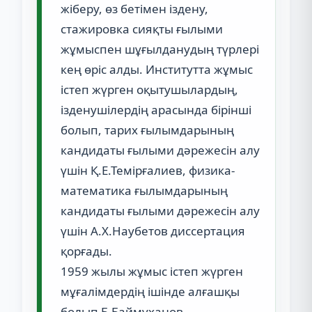
жіберу, өз бетімен іздену,
стажировка сияқты ғылыми
жұмыспен шұғылданудың түрлері
кең өріс алды. Институтта жұмыс
істеп жүрген оқытушылардың,
ізденушілердің арасында бірінші
болып, тарих ғылымдарының
кандидаты ғылыми дәрежесін алу
үшін Қ.Е.Темірғалиев, физика-
математика ғылымдарының
кандидаты ғылыми дәрежесін алу
үшін А.Х.Наубетов диссертация
қорғады.
1959 жылы жұмыс істеп жүрген
мұғалімдердің ішінде алғашқы
болып Б.Баймұханов