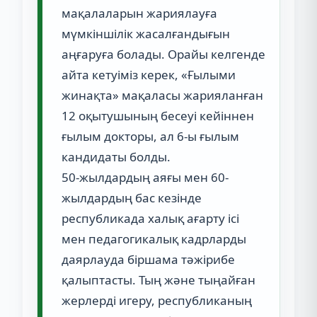
мақалаларын жариялауға
мүмкіншілік жасалғандығын
аңғаруға болады. Орайы келгенде
айта кетуіміз керек, «Ғылыми
жинақта» мақаласы жарияланған
12 оқытушының бесеуі кейіннен
ғылым докторы, ал 6-ы ғылым
кандидаты болды.
50-жылдардың аяғы мен 60-
жылдардың бас кезінде
республикада халық ағарту ісі
мен педагогикалық кадрларды
даярлауда біршама тәжірибе
қалыптасты. Тың және тыңайған
жерлерді игеру, республиканың