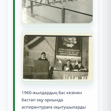
1960-жылдардың бас кезінен
бастап оқу орнында
аспирантураға оқытушыларды