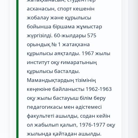
асханасын, спорт кешенін
жобалау және құрылысы
бойынша біршама жұмыстар
жүргізілді. 60-жылдары 575
орындық № 1 жатақхана
құрылысы аяқталды. 1967 жылы
институт оқу ғимаратының
құрылысы басталды.
Мамандықтардың тізімінің
кеңеюіне байланысты 1962-1963
оқу жылы бастауыш білім беру
педагогикасы мен әдістемесі
факультеті ашылды, содан кейін
ол жабылып қалып, 1976-1977 оқу
жылында қайтадан ашылды.