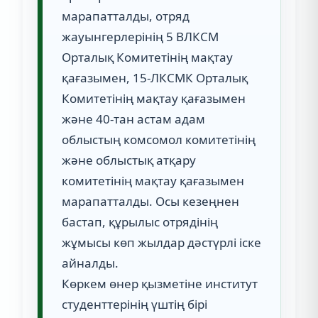
марапатталды, отряд
жауынгерлерінің 5 ВЛКСМ
Орталық Комитетінің мақтау
қағазымен, 15-ЛКСМК Орталық
Комитетінің мақтау қағазымен
және 40-тан астам адам
облыстың комсомол комитетінің
және облыстық атқару
комитетінің мақтау қағазымен
марапатталды. Осы кезеңнен
бастап, құрылыс отрядінің
жұмысы көп жылдар дәстүрлі іске
айналды.
Көркем өнер қызметіне институт
студенттерінің үштің бірі