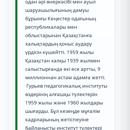
одан әрі өнеркәсібі мен ауыл
шаруашылығының дамуы
бұрынғы Кеңестер одағының
республикалары мен
облыстарынан Қазақстанға
халықтардың қоныс аудару
үрдісін күшейтті. 1959 жылы
Қазақстан халқы 1939 жылмен
салыстырғанда екі есе артты, 9
миллионнан астам адамға жетті.
Гурьев педагогикалық институты
өздерінің алғашқы түлектерін
1959 жылы және 1960 жылдары
шығарды. Бұл кезеңде мұғалім
кадрларының жетіспеуіне
байланысты институт түлектері