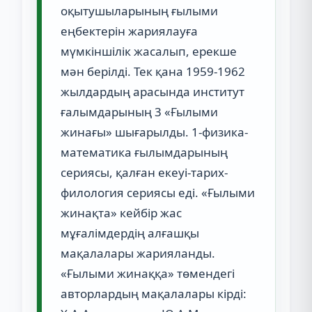
оқытушыларының ғылыми
еңбектерін жариялауға
мүмкіншілік жасалып, ерекше
мән берілді. Тек қана 1959-1962
жылдардың арасында институт
ғалымдарының 3 «Ғылыми
жинағы» шығарылды. 1-физика-
математика ғылымдарының
сериясы, қалған екеуі-тарих-
филология сериясы еді. «Ғылыми
жинақта» кейбір жас
мұғалімдердің алғашқы
мақалалары жарияланды.
«Ғылыми жинаққа» төмендегі
авторлардың мақалалары кірді: