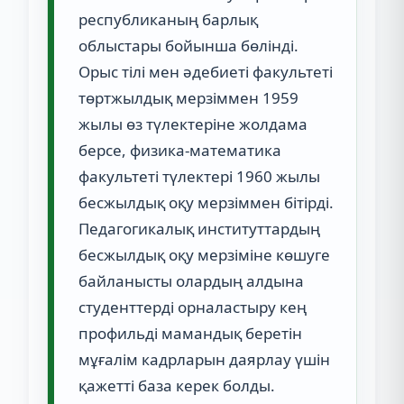
республиканың барлық
облыстары бойынша бөлінді.
Орыс тілі мен әдебиеті факультеті
төртжылдық мерзіммен 1959
жылы өз түлектеріне жолдама
берсе, физика-математика
факультеті түлектері 1960 жылы
бесжылдық оқу мерзіммен бітірді.
Педагогикалық институттардың
бесжылдық оқу мерзіміне көшуге
байланысты олардың алдына
студенттерді орналастыру кең
профильді мамандық беретін
мұғалім кадрларын даярлау үшін
қажетті база керек болды.