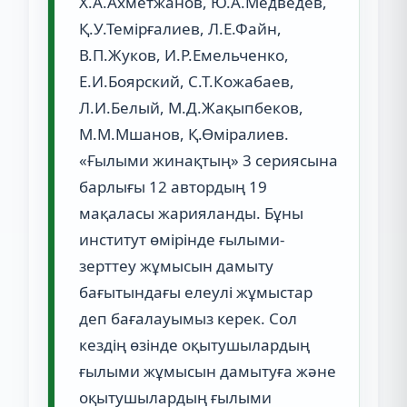
Х.А.Ахметжанов, Ю.А.Медведев,
Қ.У.Темірғалиев, Л.Е.Файн,
В.П.Жуков, И.Р.Емельченко,
Е.И.Боярский, С.Т.Кожабаев,
Л.И.Белый, М.Д.Жақыпбеков,
М.М.Мшанов, Қ.Өміралиев.
«Ғылыми жинақтың» 3 сериясына
барлығы 12 автордың 19
мақаласы жарияланды. Бұны
институт өмірінде ғылыми-
зерттеу жұмысын дамыту
бағытындағы елеулі жұмыстар
деп бағалауымыз керек. Сол
кездің өзінде оқытушылардың
ғылыми жұмысын дамытуға және
оқытушылардың ғылыми