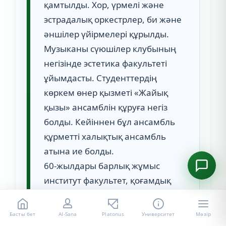
қамтылды. Хор, үрмелі және
эстрадалық оркестрлер, би және
әншілер үйірмелері құрылды.
Музыканы сүюшілер клубының
негізінде эстетика факультеті
ұйымдасты. Студенттердің
көркем өнер қызметі «Жайық
қызы» ансамблін құруға негіз
болды. Кейіннен бұл ансамбль
құрметті халықтық ансамбль
атына ие болды.
60-жылдары барлық жұмыс
институт факультет, қоғамдық
ұйымдар басшыларының
тарапынан бағыт беріліп, іске
Басты бет
AI-Sana
Platonus
Университет
Мәзір
асырылды: С.Т.Қожабаев-институт