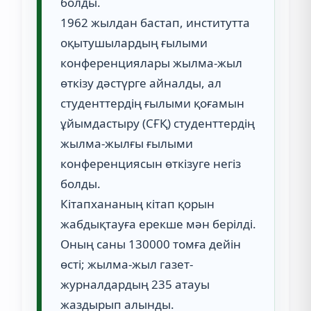
болды.
1962 жылдан бастап, институтта
оқытушылардың ғылыми
конференциялары жылма-жыл
өткізу дәстүрге айналды, ал
студенттердің ғылыми қоғамын
ұйымдастыру (СҒҚ) студенттердің
жылма-жылғы ғылыми
конференциясын өткізуге негіз
болды.
Кітапхананың кітап қорын
жабдықтауға ерекше мән берілді.
Оның саны 130000 томға дейін
өсті; жылма-жыл газет-
журналдардың 235 атауы
жаздырып алынды.