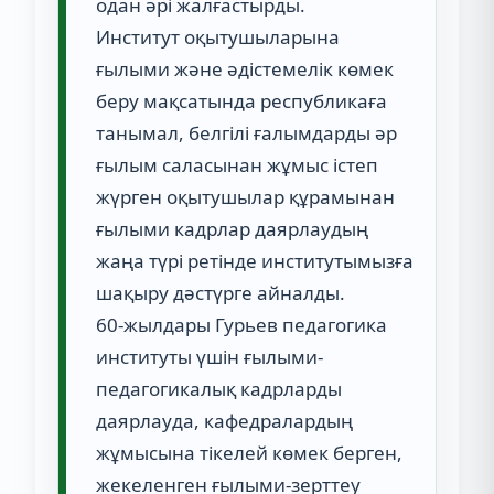
одан әрі жалғастырды.
Институт оқытушыларына
ғылыми және әдістемелік көмек
беру мақсатында республикаға
танымал, белгілі ғалымдарды әр
ғылым саласынан жұмыс істеп
жүрген оқытушылар құрамынан
ғылыми кадрлар даярлаудың
жаңа түрі ретінде институтымызға
шақыру дәстүрге айналды.
60-жылдары Гурьев педагогика
институты үшін ғылыми-
педагогикалық кадрларды
даярлауда, кафедралардың
жұмысына тікелей көмек берген,
жекеленген ғылыми-зерттеу