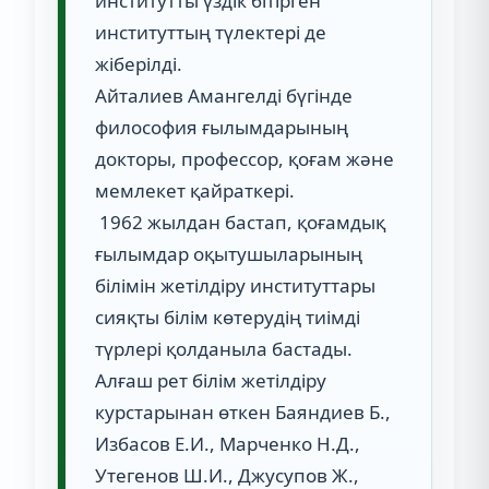
институтты үздік бітірген
институттың түлектері де
жіберілді.
Айталиев Амангелді бүгінде
философия ғылымдарының
докторы, профессор, қоғам және
мемлекет қайраткері.
1962 жылдан бастап, қоғамдық
ғылымдар оқытушыларының
білімін жетілдіру институттары
сияқты білім көтерудің тиімді
түрлері қолданыла бастады.
Алғаш рет білім жетілдіру
курстарынан өткен Баяндиев Б.,
Избасов Е.И., Марченко Н.Д.,
Утегенов Ш.И., Джусупов Ж.,