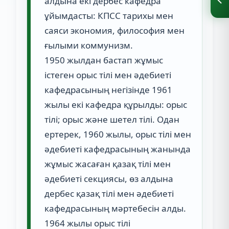
алдына екі дербес кафедра
ұйымдасты: КПСС тарихы мен
саяси экономия, философия мен
ғылыми коммунизм.
1950 жылдан бастап жұмыс
істеген орыс тілі мен әдебиеті
кафедрасының негізінде 1961
жылы екі кафедра құрылды: орыс
тілі; орыс және шетел тілі. Одан
ертерек, 1960 жылы, орыс тілі мен
әдебиеті кафедрасының жанында
жұмыс жасаған қазақ тілі мен
әдебиеті секциясы, өз алдына
дербес қазақ тілі мен әдебиеті
кафедрасының мәртебесін алды.
1964 жылы орыс тілі