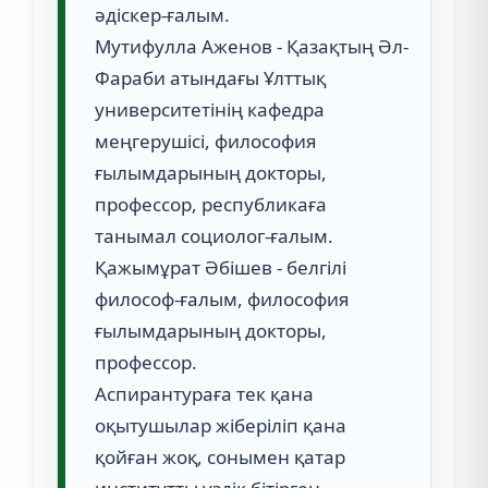
әдіскер-ғалым.
Мутифулла Аженов - Қазақтың Әл-
Фараби атындағы Ұлттық
университетінің кафедра
меңгерушісі, философия
ғылымдарының докторы,
профессор, республикаға
танымал социолог-ғалым.
Қажымұрат Әбішев - белгілі
философ-ғалым, философия
ғылымдарының докторы,
профессор.
Аспирантураға тек қана
оқытушылар жіберіліп қана
қойған жоқ, сонымен қатар