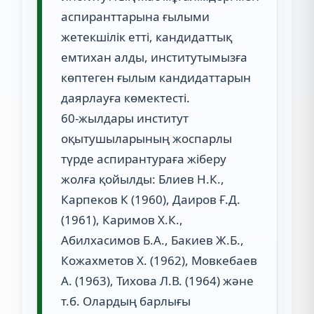
аспиранттарына ғылыми
жетекшілік етті, кандидаттық
емтихан алды, институтымызға
көптеген ғылым кандидаттарын
даярлауға көмектесті.
60-жылдары институт
оқытушыларының жоспарлы
түрде аспирантураға жіберу
жолға қойылды: Блиев Н.К.,
Карпеков К (1960), Даиров Ғ.Д.
(1961), Каримов Х.К.,
Абилхасимов Б.А., Бакиев Ж.Б.,
Кожахметов Х. (1962), Мовкебаев
А. (1963), Тихова Л.В. (1964) және
т.б. Олардың барлығы