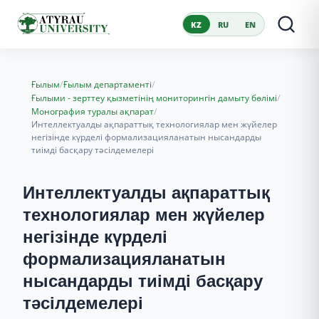
KZ
RU
EN
/
/
Ғылым
Ғылым департаменті
/
Ғылыми - зерттеу қызметінің мониторингін дамыту бөлімі
/
Монография туралы ақпарат
Интеллектуалды ақпараттық технологиялар мен жүйелер
негізінде күрделі формализацияланатын нысандарды
тиімді басқару тәсілдемелері
Интеллектуалды ақпараттық
технологиялар мен жүйелер
негізінде күрделі
формализацияланатын
нысандарды тиімді басқару
тәсілдемелері