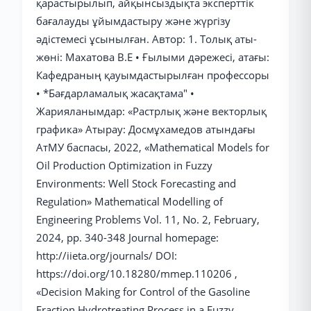
қарастырылып, айқынсыздықта эксперттік
бағалауды ұйымдастыру және жүргізу
әдістемесі ұсынылған. Автор: 1. Толық аты-
жөні: Махатова В.Е • Ғылыми дәрежесі, атағы:
Кафедраның қауымдастырылған профессоры
• *Бағдарламалық жасақтама" •
Жарияланымдар: «Растрлық және векторлық
графика» Атырау: Досмұхамедов атындағы
АтМУ баспасы, 2022, «Mathematical Models for
Oil Production Optimization in Fuzzy
Environments: Well Stock Forecasting and
Regulation» Mathematical Modelling of
Engineering Problems Vol. 11, No. 2, February,
2024, pp. 340-348 Journal homepage:
http://iieta.org/journals/ DOI:
https://doi.org/10.18280/mmep.110206 ,
«Decision Making for Control of the Gasoline
Fraction Hydrotreating Process in a Fuzzy