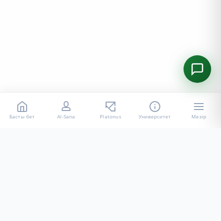
Басты бет
AI-Sana
Platonus
Университет
Мәзір