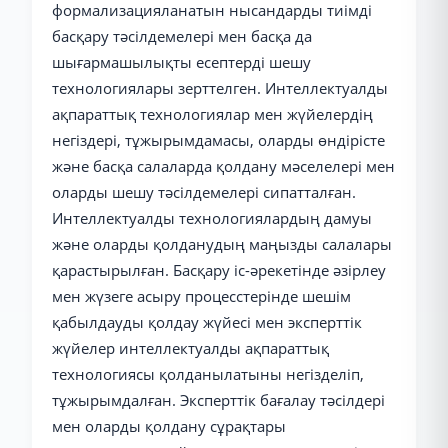
формализацияланатын нысандарды тиімді
басқару тәсілдемелері мен басқа да
шығармашылықты есептерді шешу
технологиялары зерттелген. Интеллектуалды
ақпараттық технологиялар мен жүйелердің
негіздері, тұжырымдамасы, оларды өндірісте
және басқа салаларда қолдану мәселелері мен
оларды шешу тәсілдемелері сипатталған.
Интеллектуалды технологиялардың дамуы
және оларды қолданудың маңызды салалары
қарастырылған. Басқару іс-әрекетінде әзірлеу
мен жүзеге асыру процесстерінде шешім
қабылдауды қолдау жүйесі мен эксперттік
жүйелер интеллектуалды ақпараттық
технологиясы қолданылатыны негізделіп,
тұжырымдалған. Эксперттік бағалау тәсілдері
мен оларды қолдану сұрақтары